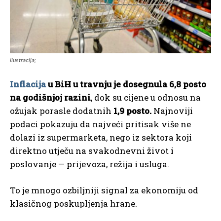
Ilustracija;
Inflacija
u BiH u travnju je dosegnula 6,8 posto
na godišnjoj razini
, dok su cijene u odnosu na
ožujak porasle dodatnih
1,9 posto.
Najnoviji
podaci pokazuju da najveći pritisak više ne
dolazi iz supermarketa, nego iz sektora koji
direktno utječu na svakodnevni život i
poslovanje — prijevoza, režija i usluga.
To je mnogo ozbiljniji signal za ekonomiju od
klasičnog poskupljenja hrane.