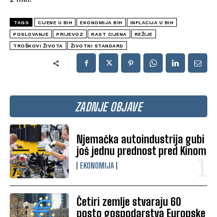
TAGS
CIJENE U BIH
EKONOMIJA BIH
INFLACIJA U BIH
POSLOVANJE
PRIJEVOZ
RAST CIJENA
REŽIJE
TROŠKOVI ŽIVOTA
ŽIVOTNI STANDARD
ZADNJE OBJAVE
Njemačka autoindustrija gubi
još jednu prednost pred Kinom
EKONOMIJA
Četiri zemlje stvaraju 60
posto gospodarstva Europske