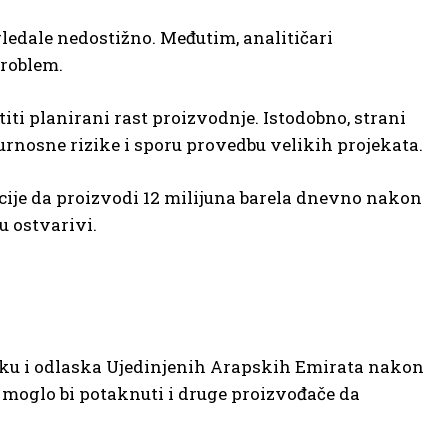
gledale nedostižno. Međutim, analitičari
problem.
iti planirani rast proizvodnje. Istodobno, strani
gurnosne rizike i sporu provedbu velikih projekata.
mbicije da proizvodi 12 milijuna barela dnevno nakon
u ostvarivi.
stoku i odlaska Ujedinjenih Arapskih Emirata nakon
 moglo bi potaknuti i druge proizvođače da