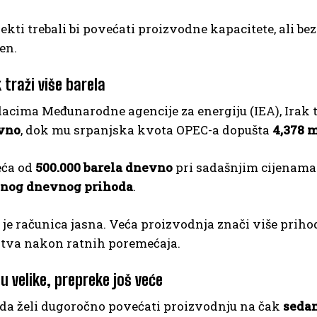
ekti trebali bi povećati proizvodne kapacitete, ali b
en.
 traži više barela
acima Međunarodne agencije za energiju (IEA), Irak 
vno
, dok mu srpanjska kvota OPEC-a dopušta
4,378 m
eća od
500.000 barela dnevno
pri sadašnjim cijenama
lnog dnevnog prihoda
.
je računica jasna. Veća proizvodnja znači više priho
tva nakon ratnih poremećaja.
u velike, prepreke još veće
ada želi dugoročno povećati proizvodnju na čak
sedam