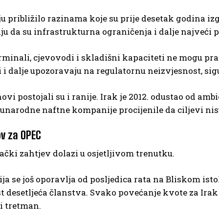
ju približilo razinama koje su prije desetak godina iz
u da su infrastrukturna ograničenja i dalje najveći 
rminali, cjevovodi i skladišni kapaciteti ne mogu prat
i i dalje upozoravaju na regulatornu neizvjesnost, si
novi postojali su i ranije. Irak je 2012. odustao od a
unarodne naftne kompanije procijenile da ciljevi nis
ov za OPEC
ački zahtjev dolazi u osjetljivom trenutku.
ja se još oporavlja od posljedica rata na Bliskom i
t desetljeća članstva. Svako povećanje kvote za Irak
ti tretman.