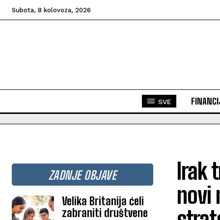
Subota, 8 kolovoza, 2026
FINANCI
SVE
Irak 
ZADNJE OBJAVE
novi 
Velika Britanija ćeli
zabraniti društvene
strat