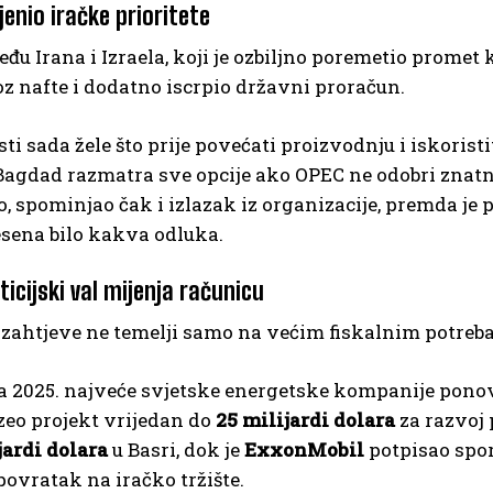
enio iračke prioritete
đu Irana i Izraela, koji je ozbiljno poremetio prome
oz nafte i dodatno iscrpio državni proračun.
sti sada žele što prije povećati proizvodnju i iskori
 Bagdad razmatra sve opcije ako OPEC ne odobri znat
, spominjao čak i izlazak iz organizacije, premda je p
sena bilo kakva odluka.
ticijski val mijenja računicu
 zahtjeve ne temelji samo na većim fiskalnim potre
 2025. najveće svjetske energetske kompanije ponovn
zeo projekt vrijedan do
25 milijardi dolara
za razvoj 
jardi dolara
u Basri, dok je
ExxonMobil
potpisao spor
ovratak na iračko tržište.