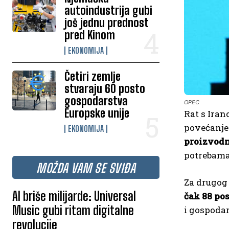
autoindustrija gubi
još jednu prednost
pred Kinom
EKONOMIJA
Četiri zemlje
stvaraju 60 posto
gospodarstva
OPEC
Europske unije
Rat s Iran
povećanje
EKONOMIJA
proizvodn
potrebama
MOŽDA VAM SE SVIĐA
Za drugog 
AI briše milijarde: Universal
čak 88 po
Music gubi ritam digitalne
i gospoda
revolucije