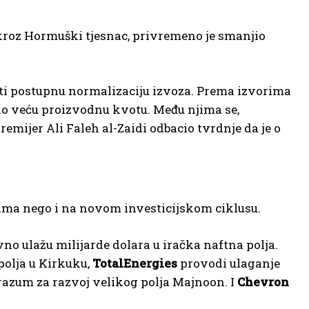
t kroz Hormuški tjesnac, privremeno je smanjio
stiti postupnu normalizaciju izvoza. Prema izvorima
no veću proizvodnu kvotu. Među njima se,
remijer Ali Faleh al-Zaidi odbacio tvrdnje da je o
bama nego i na novom investicijskom ciklusu.
o ulažu milijarde dolara u iračka naftna polja.
polja u Kirkuku,
TotalEnergies
provodi ulaganje
azum za razvoj velikog polja Majnoon. I
Chevron