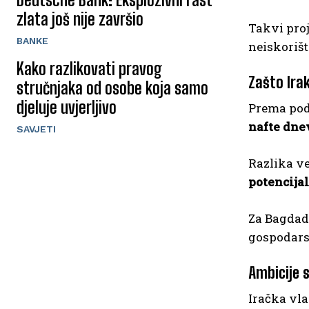
zlata još nije završio
Takvi proj
BANKE
neiskorišt
Kako razlikovati pravog
Zašto Irak
stručnjaka od osobe koja samo
djeluje uvjerljivo
Prema pod
nafte dne
SAVJETI
Razlika v
potencija
Za Bagdad 
gospodars
Ambicije s
Iračka vl