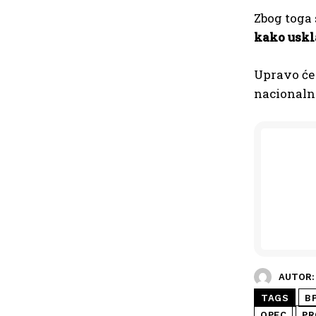
Zbog toga 
kako uskla
Upravo će 
nacionalni
AUTOR:
TAGS
B
OPEC
PR