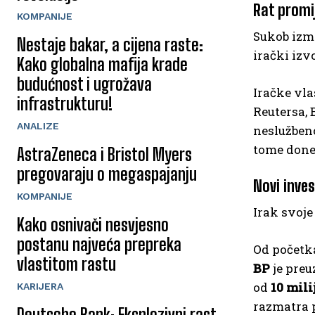
Rat promij
KOMPANIJE
Sukob izme
Nestaje bakar, a cijena raste:
irački izv
Kako globalna mafija krade
budućnost i ugrožava
Iračke vla
infrastrukturu!
Reutersa,
ANALIZE
neslužbeno
tome done
AstraZeneca i Bristol Myers
pregovaraju o megaspajanju
Novi inves
KOMPANIJE
Irak svoje
Kako osnivači nesvjesno
postanu najveća prepreka
Od početka
vlastitom rastu
BP
je preu
od
10 mili
KARIJERA
razmatra p
Deutsche Bank: Eksplozivni rast