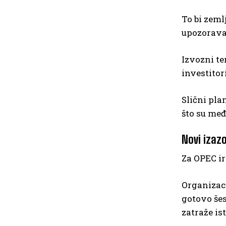
To bi zeml
upozoravaj
Izvozni te
investitor
Slični pla
što su međ
Novi izaz
Za OPEC ir
Organizaci
gotovo šes
zatraže is