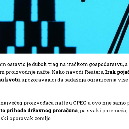
om ostavio je dubok trag na iračkom gospodarstvu, a
m proizvodnje nafte. Kako navodi Reuters,
Irak poja
u kvotu
, upozoravajući da sadašnja ograničenja vi
.
najvećeg proizvođača nafte u OPEC-u ovo nije samo p
sto prihoda državnog proračuna
, pa svaki poremećaj 
rski oporavak zemlje.