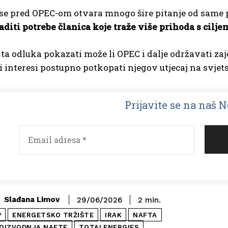
se pred OPEC-om otvara mnogo šire pitanje od same p
diti potrebe članica koje traže više prihoda s cilje
ta odluka pokazati može li OPEC i dalje održavati zaj
 interesi postupno potkopati njegov utjecaj na svjets
Prijavit
e se na naš 
Slađana Limov
29/06/2026
2
min.
P
ENERGETSKO TRŽIŠTE
IRAK
NAFTA
OIZVODNJA NAFTE
TOTALENERGIES