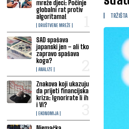
mreže djeci: Počinje
globalni rat protiv
TRŽIŠTA
algoritama!
DRUŠTVENE MREŽE
SAD spašava
japanski jen – ali tko
zapravo spašava
koga?
ANALIZE
Znakova koji ukazuju
da prijeti financijska
kriza: Ignorirate li ih
i Vi?
EKONOMIJA
Njemačka