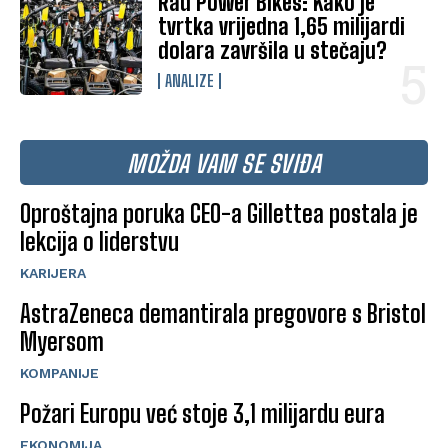
Rad Power Bikes: Kako je
tvrtka vrijedna 1,65 milijardi
dolara završila u stečaju?
ANALIZE
MOŽDA VAM SE SVIĐA
Oproštajna poruka CEO-a Gillettea postala je
lekcija o liderstvu
KARIJERA
AstraZeneca demantirala pregovore s Bristol
Myersom
KOMPANIJE
Požari Europu već stoje 3,1 milijardu eura
EKONOMIJA