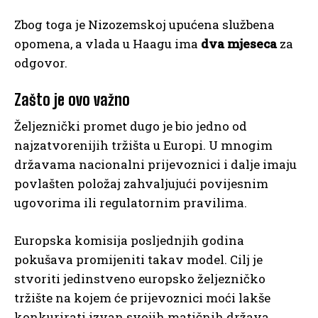
Zbog toga je Nizozemskoj upućena službena
opomena, a vlada u Haagu ima
dva mjeseca
za
odgovor.
Zašto je ovo važno
Željeznički promet dugo je bio jedno od
najzatvorenijih tržišta u Europi. U mnogim
državama nacionalni prijevoznici i dalje imaju
povlašten položaj zahvaljujući povijesnim
ugovorima ili regulatornim pravilima.
Europska komisija posljednjih godina
pokušava promijeniti takav model. Cilj je
stvoriti jedinstveno europsko željezničko
tržište na kojem će prijevoznici moći lakše
konkurirati izvan svojih matičnih država.