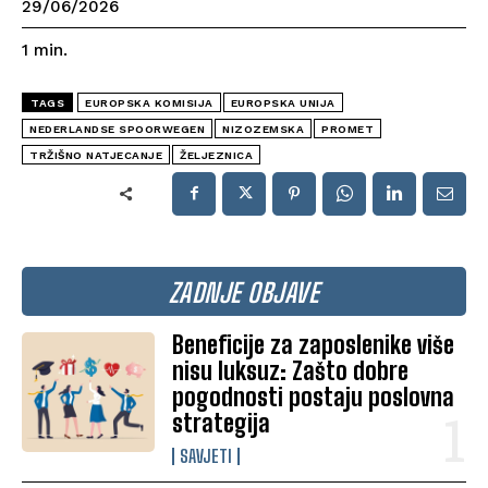
29/06/2026
1
min.
TAGS
EUROPSKA KOMISIJA
EUROPSKA UNIJA
NEDERLANDSE SPOORWEGEN
NIZOZEMSKA
PROMET
TRŽIŠNO NATJECANJE
ŽELJEZNICA
ZADNJE OBJAVE
Beneficije za zaposlenike više
nisu luksuz: Zašto dobre
pogodnosti postaju poslovna
strategija
SAVJETI