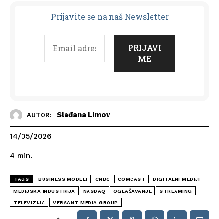
Prijavit
e se na naš Newsletter
Slađana Limov
AUTOR:
14/05/2026
4
min.
TAGS
BUSINESS MODELI
CNBC
COMCAST
DIGITALNI MEDIJI
MEDIJSKA INDUSTRIJA
NASDAQ
OGLAŠAVANJE
STREAMING
TELEVIZIJA
VERSANT MEDIA GROUP