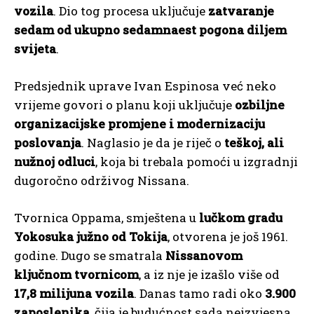
vozila
. Dio tog procesa uključuje
zatvaranje
sedam od ukupno sedamnaest pogona diljem
svijeta
.
Predsjednik uprave Ivan Espinosa već neko
vrijeme govori o planu koji uključuje
ozbiljne
organizacijske promjene i modernizaciju
poslovanja
. Naglasio je da je riječ o
teškoj, ali
nužnoj odluci
, koja bi trebala pomoći u izgradnji
dugoročno održivog Nissana.
Tvornica Oppama, smještena u
lučkom gradu
Yokosuka južno od Tokija
, otvorena je još 1961.
godine. Dugo se smatrala
Nissanovom
ključnom tvornicom
, a iz nje je izašlo više od
17,8 milijuna vozila
. Danas tamo radi oko
3.900
zaposlenika
, čija je budućnost sada neizvjesna.