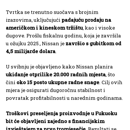
Tvrtka se trenutno suočava s brojnim
izazovima, uključujući
padajuću prodaju na
američkom i kineskom tržištu
, kao i visoke
dugove. Prošlu fiskalnu godinu, koja je završila
u ožujku 2025., Nissan je
završio s gubitkom od
4,5 milijarde dolara
.
U svibnju je objavljeno kako Nissan planira
ukidanje otprilike 20.000 radnih mjesta
, što
čini
oko 15 posto ukupne radne snage
. Cilj ovih
mjera je osigurati dugoročnu stabilnost i
povratak profitabilnosti u narednim godinama.
Troškovi preseljenja proizvodnje u Fukuoku
bit će objavljeni zajedno s financijskim
izvještajem za prvo tromjesečje.
Rezultati se