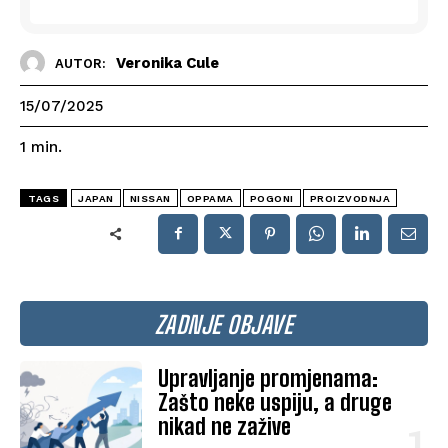
Veronika Cule
AUTOR:
15/07/2025
1
min.
TAGS
JAPAN
NISSAN
OPPAMA
POGONI
PROIZVODNJA
ZADNJE OBJAVE
Upravljanje promjenama:
Zašto neke uspiju, a druge
nikad ne zažive