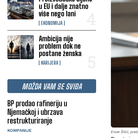
u EU i dalje znatno
više nego lani
EKONOMIJA
Ambicija nije
problem dok ne
postane ženska
KARIJERA
MOŽDA VAM SE SVIĐA
BP prodao rafineriju u
Njemačkoj i ubrzava
restrukturiranje
KOMPANIJE
Enver Šišić, pred