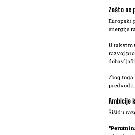
Zašto se 
Europski p
energije r
U takvim 
razvoj pro
dobavljač
Zbog toga 
predvoditi
Ambicije 
Šišić u ra
“Perutnin