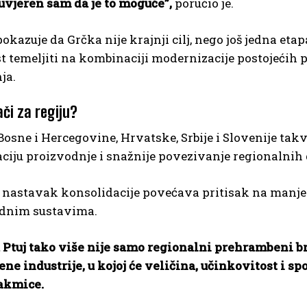
uvjeren sam da je to moguće”,
poručio je.
pokazuje da Grčka nije krajnji cilj, nego još jedna e
st temeljiti na kombinaciji modernizacije postojeći
ja.
či za regiju?
 Bosne i Hercegovine, Hrvatske, Srbije i Slovenije tak
ciju proizvodnje i snažnije povezivanje regionalnih
 nastavak konsolidacije povećava pritisak na manje p
dnim sustavima.
 Ptuj tako više nije samo regionalni prehrambeni br
e industrije, u kojoj će veličina, učinkovitost i s
takmice.