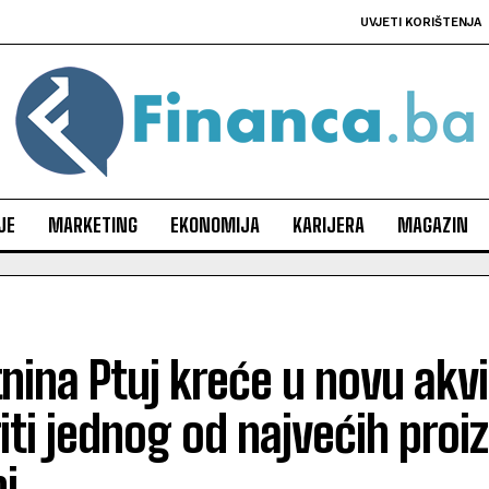
UVJETI KORIŠTENJA
JE
MARKETING
EKONOMIJA
KARIJERA
MAGAZIN
nina Ptuj kreće u novu akviz
iti jednog od najvećih proi
i