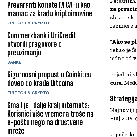
Perutnina 
Prevaranti koriste MiCA-u kao
za preuzi
mamac za krađu kriptoimovine
slovensk
FINTECH & CRYPTO
razmjere 
Commerzbank i UniCredit
“Ako se pl
otvorili pregovore o
rekao je Š
preuzimanju
jedne od v
BANKE
Sigurnosni propust u Coinkiteu
Pojedini s
doveo do krađe Bitcoina
eura
. Međ
FINTECH & CRYPTO
Strategij
Gmail je i dalje kralj interneta:
Najnoviji 
Korisnici više vremena troše na
Ptuj 2019.
e-poštu nego na društvene
mreže
U početku 