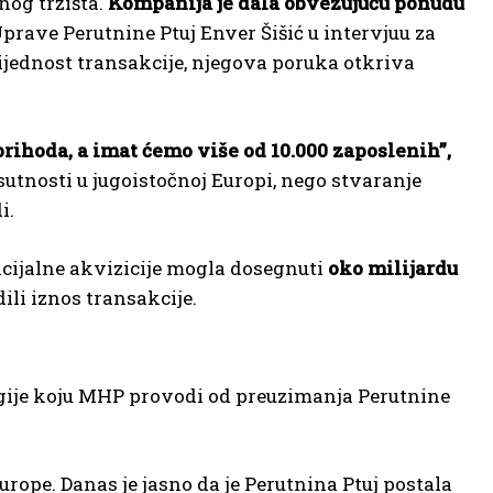
nog tržišta.
Kompanija je dala obvezujuću ponudu
Uprave Perutnine Ptuj Enver Šišić u intervjuu za
 vrijednost transakcije, njegova poruka otkriva
prihoda, a imat ćemo više od 10.000 zaposlenih”,
risutnosti u jugoistočnoj Europi, nego stvaranje
i.
ncijalne akvizicije mogla dosegnuti
oko milijardu
ili iznos transakcije.
ategije koju MHP provodi od preuzimanja Perutnine
Europe. Danas je jasno da je Perutnina Ptuj postala