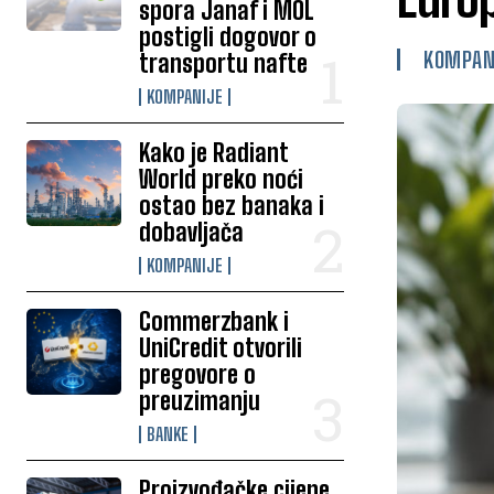
spora Janaf i MOL
postigli dogovor o
KOMPAN
transportu nafte
KOMPANIJE
Kako je Radiant
World preko noći
ostao bez banaka i
dobavljača
KOMPANIJE
Commerzbank i
UniCredit otvorili
pregovore o
preuzimanju
BANKE
Proizvođačke cijene