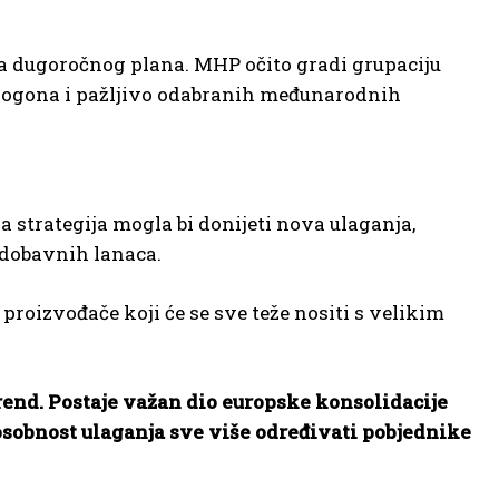
tapa dugoročnog plana. MHP očito gradi grupaciju
h pogona i pažljivo odabranih međunarodnih
va strategija mogla bi donijeti nova ulaganja,
 dobavnih lanaca.
roizvođače koji će se sve teže nositi s velikim
end. Postaje važan dio europske konsolidacije
posobnost ulaganja sve više određivati pobjednike