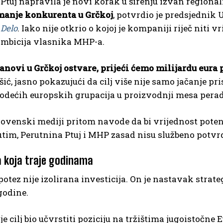
Ptuj napravila je novi korak u širenju izvan regional
manje konkurenta u Grčkoj
, potvrdio je predsjednik 
i
Delo
. Iako nije otkrio o kojoj je kompaniji riječ niti
ambicija vlasnika MHP-a.
anovi u Grčkoj ostvare, prijeći ćemo milijardu eura 
išić, jasno pokazujući da cilj više nije samo jačanje p
odećih europskih grupacija u proizvodnji mesa perad
lovenski mediji pritom navode da bi vrijednost pote
utim, Perutnina Ptuj i MHP zasad nisu službeno potvrd
a koja traje godinama
potez nije izolirana investicija. On je nastavak str
 godine.
je cilj bio učvrstiti poziciju na tržištima jugoistočne 