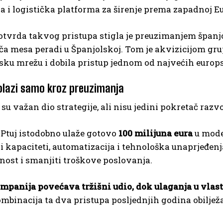
 i logistička platforma za širenje prema zapadnoj Eu
otvrda takvog pristupa stigla je preuzimanjem špan
a mesa peradi u Španjolskoj. Tom je akvizicijom grup
jsku mrežu i dobila pristup jednom od najvećih europs
olazi samo kroz preuzimanja
 su važan dio strategije, ali nisu jedini pokretač razvo
 Ptuj istodobno ulaže gotovo
100 milijuna eura
u moder
 kapaciteti, automatizacija i tehnološka unaprjeđenja
ost i smanjiti troškove poslovanja.
mpanija povećava tržišni udio, dok ulaganja u vlas
mbinacija ta dva pristupa posljednjih godina obilje