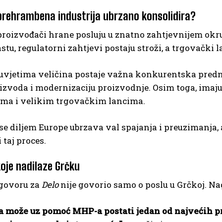
prehrambena industrija ubrzano konsolidira?
roizvođači hrane posluju u znatno zahtjevnijem okru
astu, regulatorni zahtjevi postaju stroži, a trgovački 
uvjetima veličina postaje važna konkurentska predno
izvoda i modernizaciju proizvodnje. Osim toga, imaj
ima i velikim trgovačkim lancima.
se diljem Europe ubrzava val spajanja i preuzimanja
 taj proces.
koje nadilaze Grčku
zgovoru za
Delo
nije govorio samo o poslu u Grčkoj. Nag
a može uz pomoć MHP-a postati jedan od najvećih pr