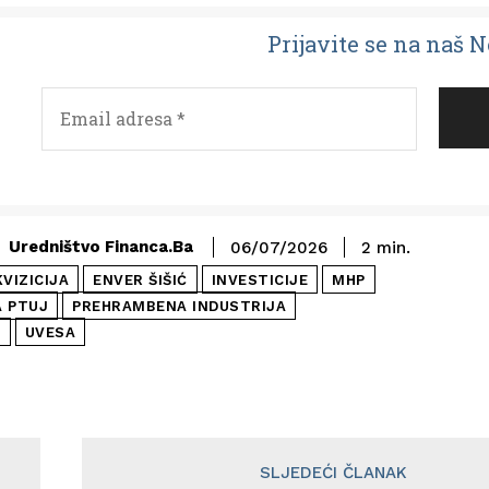
Prijavit
e se na naš 
Uredništvo Financa.ba
06/07/2026
2
min.
VIZICIJA
ENVER ŠIŠIĆ
INVESTICIJE
MHP
A PTUJ
PREHRAMBENA INDUSTRIJA
A
UVESA
SLJEDEĆI ČLANAK