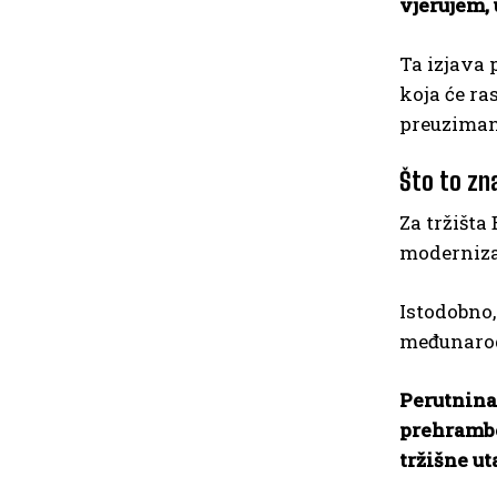
vjerujem, 
Ta izjava 
koja će ra
preuziman
Što to zna
Za tržišta
moderniza
Istodobno,
međunaro
Perutnina
prehramben
tržišne u