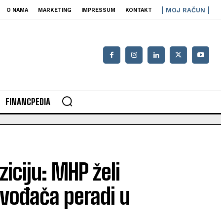
MOJ RAČUN
O NAMA
MARKETING
IMPRESSUM
KONTAKT
FINANCPEDIA
iciju: MHP želi
zvođača peradi u