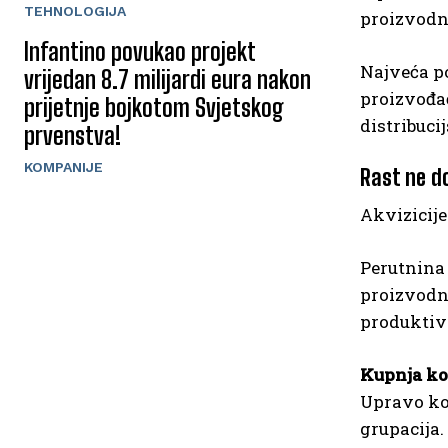
TEHNOLOGIJA
proizvodna
Infantino povukao projekt
Najveća p
vrijedan 8.7 milijardi eura nakon
proizvođač
prijetnje bojkotom Svjetskog
distribuci
prvenstva!
KOMPANIJE
Rast ne d
Akvizicije
Perutnina
proizvodni
produktivn
Kupnja ko
Upravo ko
grupacija.