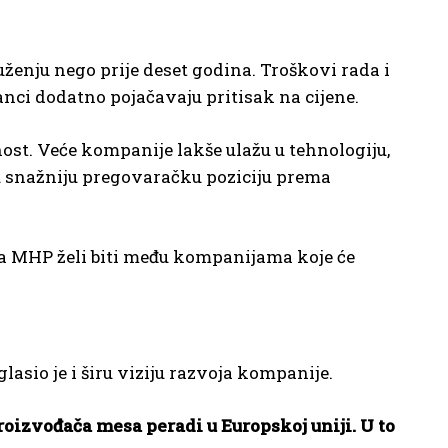
ženju nego prije deset godina. Troškovi rada i
lanci dodatno pojačavaju pritisak na cijene.
st. Veće kompanije lakše ulažu u tehnologiju,
u snažniju pregovaračku poziciju prema
, a MHP želi biti među kompanijama koje će
lasio je i širu viziju razvoja kompanije.
oizvođača mesa peradi u Europskoj uniji. U to