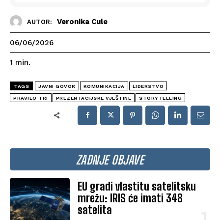
Veronika Cule
AUTOR:
06/06/2026
1
min.
TAGS
JAVNI GOVOR
KOMUNIKACIJA
LIDERSTVO
PRAVILO TRI
PREZENTACIJSKE VJEŠTINE
STORYTELLING
ZADNJE OBJAVE
EU gradi vlastitu satelitsku
mrežu: IRIS će imati 348
satelita