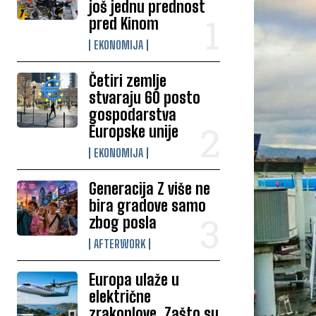
još jednu prednost
pred Kinom
EKONOMIJA
Četiri zemlje
stvaraju 60 posto
gospodarstva
Europske unije
EKONOMIJA
Generacija Z više ne
bira gradove samo
zbog posla
AFTERWORK
Europa ulaže u
električne
zrakoplove. Zašto su