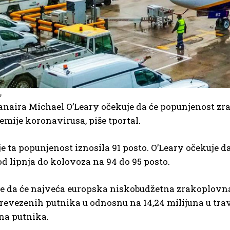
a
naira Michael O’Leary očekuje da će popunjenost zra
emije koronavirusa, piše tportal.
je ta popunjenost iznosila 91 posto. O’Leary očekuje da
od lipnja do kolovoza na 94 do 95 posto.
 je da će najveća europska niskobudžetna zrakoplovna
revezenih putnika u odnosnu na 14,24 milijuna u trav
una putnika.