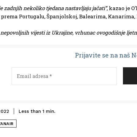
e zadnjih nekoliko tjedana nastavljaju jačati”
, kazao je O
prema Portugalu, Španjolskoj, Balearima, Kanarima, It
 nepovoljnih vijesti iz Ukrajine, vrhunac ovogodišnje ljetne
Prijavit
e se na naš 
2022
Less than 1
min.
YANAIR