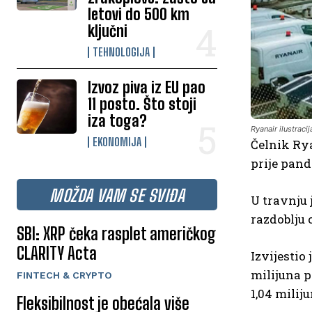
letovi do 500 km
ključni
TEHNOLOGIJA
Izvoz piva iz EU pao
11 posto. Što stoji
iza toga?
Ryanair ilustracij
EKONOMIJA
Čelnik Rya
prije pand
MOŽDA VAM SE SVIĐA
U travnju 
razdoblju 
SBI: XRP čeka rasplet američkog
CLARITY Acta
Izvijestio
milijuna p
FINTECH & CRYPTO
1,04 milij
Fleksibilnost je obećala više