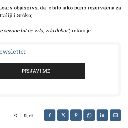
’Leary objasnivši da je bilo jako puno rezervacija za
aliji i Grčkoj.
 sezone bit će vrlo, vrlo dobar”,
rekao je.
Newsletter
Dijeli