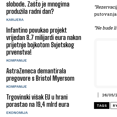
slobode. Zašto je mnogima
“Rezervacij
produžila radni dan?
putovanja 
KARIJERA
“Ne bude li
Infantino povukao projekt
vrijedan 8.7 milijardi eura nakon
prijetnje bojkotom Svjetskog
prvenstva!
KOMPANIJE
AstraZeneca demantirala
pregovore s Bristol Myersom
KOMPANIJE
26/05/
Trgovinski višak EU u hrani
porastao na 19,4 mlrd eura
TAGS
R
EKONOMIJA