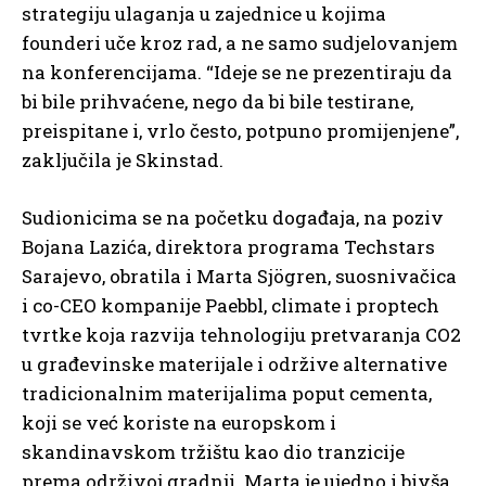
strategiju ulaganja u zajednice u kojima
founderi uče kroz rad, a ne samo sudjelovanjem
na konferencijama. “Ideje se ne prezentiraju da
bi bile prihvaćene, nego da bi bile testirane,
preispitane i, vrlo često, potpuno promijenjene”,
zaključila je Skinstad.
Sudionicima se na početku događaja, na poziv
Bojana Lazića, direktora programa Techstars
Sarajevo, obratila i Marta Sjögren, suosnivačica
i co-CEO kompanije Paebbl, climate i proptech
tvrtke koja razvija tehnologiju pretvaranja CO2
u građevinske materijale i održive alternative
tradicionalnim materijalima poput cementa,
koji se već koriste na europskom i
skandinavskom tržištu kao dio tranzicije
prema održivoj gradnji. Marta je ujedno i bivša