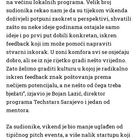
na većinu lokalnih programa. Velik broj
sudionika rekao nam je da su tijekom vikenda
doživjeli potpuni zaokret u perspektivi, shvatili
zašto su neke ideje godinama ostajale samo
ideje i po prvi put dobili konkretan, iskren
feedback koji im može pomoći napraviti
stvarni iskorak. U zoni komfora svi se osjećaju
dobro, ali se iz nje rijetko gradi nešto vrijedno.
Zato želimo graditi kulturu u kojoj je radikalno
iskren feedback znak poštovanja prema
nečijem potencijalu, a ne nešto od čega treba
bježati”, izjavio je Bojan Lazić, direktor
programa Techstars Sarajevo i jedan od
mentora.
Za sudionike, vikend je bio manje uglađen od
tipičnog pitch eventa, a više nalik startupu koji