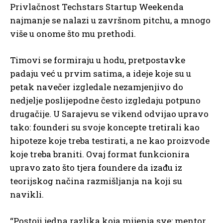
Privlačnost Techstars Startup Weekenda
najmanje se nalazi u završnom pitchu, a mnogo
više u onome što mu prethodi.
Timovi se formiraju u hodu, pretpostavke
padaju već u prvim satima, a ideje koje su u
petak navečer izgledale nezamjenjivo do
nedjelje poslijepodne često izgledaju potpuno
drugačije. U Sarajevu se vikend odvijao upravo
tako: founderi su svoje koncepte tretirali kao
hipoteze koje treba testirati, a ne kao proizvode
koje treba braniti. Ovaj format funkcionira
upravo zato što tjera foundere da izađu iz
teorijskog načina razmišljanja na koji su
navikli.
“Postoji jedna razlika koja mijenja sve: mentor