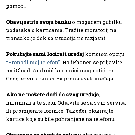
pomoći.
Obavijestite svoju banku
o mogućem gubitku
podataka o karticama. Tražite moratorij na
transakcije dok se situacija ne razjasni.
Pokušajte sami locirati uređaj
koristeći opciju
“Pronađi moj telefon”
. Na iPhoneu se prijavite
na iCloud. Android korisnici mogu otići na
Googleovu stranicu za pronalazak uređaja.
Ako ne možete doći do svog uređaja
,
minimizirajte štetu. Odjavite se sa svih servisa
ili promijenite lozinke. Također, blokirajte
kartice koje su bile pohranjene na telefonu.
Obavezno se obratite policiji
ako ste imali