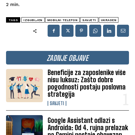
2
min.
TAGS
IZGUBLJEN
MOBILNI TELEFON
SAVJETI
UKRADEN
ZADNJE OBJAVE
Beneficije za zaposlenike više
nisu luksuz: Zašto dobre
pogodnosti postaju poslovna
strategija
SAVJETI
Google Assistant odlazi s
Androida: Od 4. rujna prelazak
na Gemini postaje obavezan