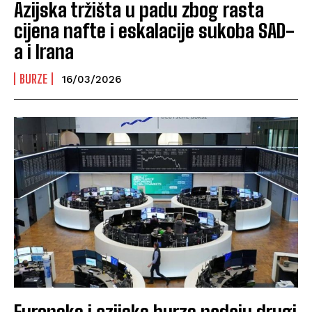
Azijska tržišta u padu zbog rasta
cijena nafte i eskalacije sukoba SAD-
a i Irana
BURZE
16/03/2026
Europske i azijske burze padaju drugi