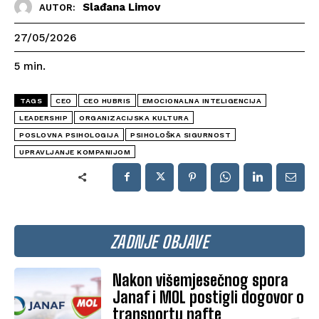
Slađana Limov
AUTOR:
27/05/2026
5
min.
TAGS
CEO
CEO HUBRIS
EMOCIONALNA INTELIGENCIJA
LEADERSHIP
ORGANIZACIJSKA KULTURA
POSLOVNA PSIHOLOGIJA
PSIHOLOŠKA SIGURNOST
UPRAVLJANJE KOMPANIJOM
ZADNJE OBJAVE
Nakon višemjesečnog spora
Janaf i MOL postigli dogovor o
transportu nafte