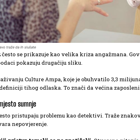
avo traže da ih slušate
z
često se prikazuje kao velika kriza angažmana. Govo
podaci pokazuju drugačiju sliku.
aživanju Culture Ampa, koje je obuhvatilo 3,3 milijun
efiniciji tihog odlaska. To znači da većina zaposleni
umjesto sumnje
često pristupaju problemu kao detektivi. Traže znako
vara nepovjerenje.