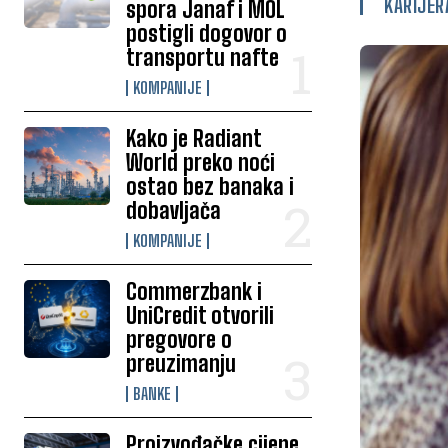
KARIJER
spora Janaf i MOL
postigli dogovor o
transportu nafte
KOMPANIJE
Kako je Radiant
World preko noći
ostao bez banaka i
dobavljača
KOMPANIJE
Commerzbank i
UniCredit otvorili
pregovore o
preuzimanju
BANKE
Proizvođačke cijene