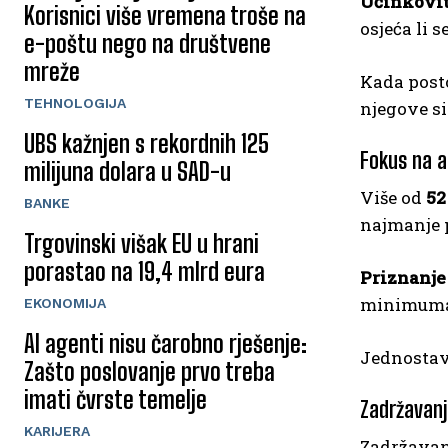
Učinkoviti
Korisnici više vremena troše na
osjeća li 
e-poštu nego na društvene
mreže
Kada posto
TEHNOLOGIJA
njegove s
UBS kažnjen s rekordnih 125
Fokus na a
milijuna dolara u SAD-u
Više od
52
BANKE
najmanje 
Trgovinski višak EU u hrani
porastao na 19,4 mlrd eura
Priznanje 
minimuma.
EKONOMIJA
AI agenti nisu čarobno rješenje:
Jednostavn
Zašto poslovanje prvo treba
imati čvrste temelje
Zadržavanj
KARIJERA
Zadržavanj