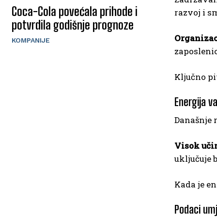
Coca-Cola povećala prihode i
razvoj i s
potvrdila godišnje prognoze
Organizaci
KOMPANIJE
zaposlenic
Ključno pi
Energija va
Današnje r
Visok učin
uključuje 
Kada je ene
Podaci umj