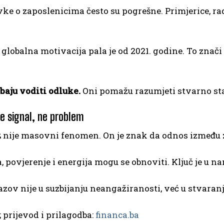
ke o zaposlenicima često su pogrešne. Primjerice, ra
 globalna motivacija pala je od 2021. godine. To znač
baju voditi odluke.
Oni pomažu razumjeti stvarno stan
je signal, ne problem
z
nije masovni fenomen. On je znak da odnos između za
, povjerenje i energija mogu se obnoviti. Ključ je u 
azov nije u suzbijanju neangažiranosti, već u stvaranju
; prijevod i prilagodba:
financa.ba