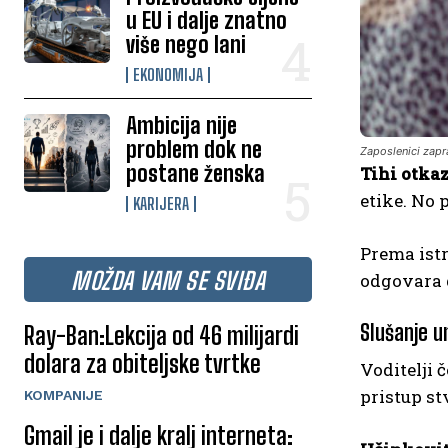
u EU i dalje znatno
više nego lani
EKONOMIJA
Ambicija nije
problem dok ne
Zaposlenici zapr
postane ženska
Tihi otka
etike. No 
KARIJERA
Prema istr
MOŽDA VAM SE SVIĐA
odgovara d
Slušanje 
Ray-Ban:Lekcija od 46 milijardi
dolara za obiteljske tvrtke
Voditelji 
pristup st
KOMPANIJE
Gmail je i dalje kralj interneta: