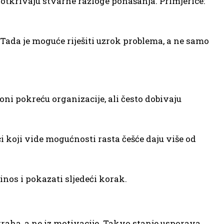
otkrivaju stvarne razloge ponašanja. Primjerice:
 Tada je moguće riješiti uzrok problema, a ne samo
oni pokreću organizacije, ali često dobivaju
 koji vide mogućnosti rasta češće daju više od
.
os i pokazati sljedeći korak.
traha, a ne iz motivacije. Takvo stanje usporava