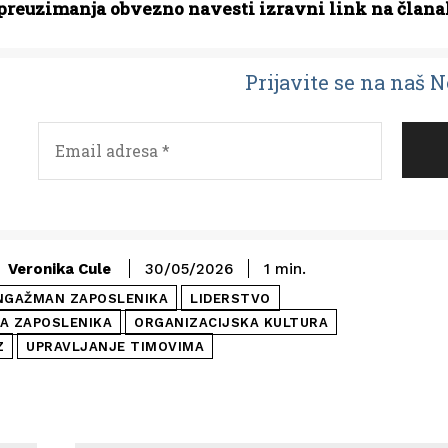
preuzimanja obvezno navesti izravni link na člana
Prijavit
e se na naš 
Veronika Cule
30/05/2026
1
min.
NGAŽMAN ZAPOSLENIKA
LIDERSTVO
A ZAPOSLENIKA
ORGANIZACIJSKA KULTURA
Z
UPRAVLJANJE TIMOVIMA