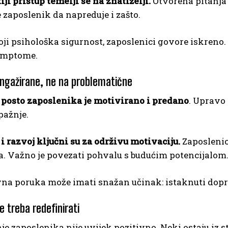
ji pristup temelji se na znatiželji.
Otvorena pitanja 
se zaposlenik da napreduje i zašto.
ji psihološka sigurnost, zaposlenici govore iskreno.
imptome.
ngažirane, ne na problematične
 posto zaposlenika je motivirano i predano
. Upravo 
pažnje.
i razvoj ključni su za održivu motivaciju.
Zaposlenici
 Važno je povezati pohvalu s budućim potencijalom
a poruka može imati snažan učinak: istaknuti doprin
e treba redefinirati
e zaposlenika nije uvijek pozitivno. Neki ostaju iz s