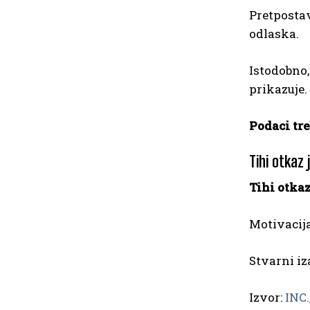
Pretpostav
odlaska.
Istodobno,
prikazuje.
Podaci tre
Tihi otkaz 
Tihi otka
Motivacija
Stvarni iz
Izvor:
INC.