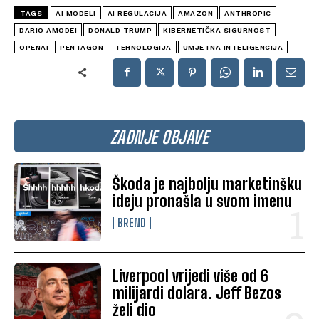
TAGS
AI MODELI
AI REGULACIJA
AMAZON
ANTHROPIC
DARIO AMODEI
DONALD TRUMP
KIBERNETIČKA SIGURNOST
OPENAI
PENTAGON
TEHNOLOGIJA
UMJETNA INTELIGENCIJA
ZADNJE OBJAVE
Škoda je najbolju marketinšku
ideju pronašla u svom imenu
BREND
Liverpool vrijedi više od 6
milijardi dolara. Jeff Bezos
želi dio