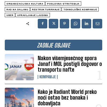
ORGANIZACIJSKA KULTURA
POSLOVNA STRATEGIJA
RAD NA DALJINU
RESTRUKTURIRANJE
TEHNOLOŠKE KOMPANIJE
UBER
UPRAVLJANJE LJUDIMA
ZADNJE OBJAVE
Nakon višemjesečnog spora
Janaf i MOL postigli dogovor o
transportu nafte
KOMPANIJE
Kako je Radiant World preko
noći ostao bez banaka i
dobavljača