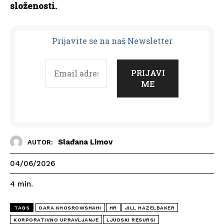
složenosti.
Prijavit
e se na naš Newsletter
Slađana Limov
AUTOR:
04/06/2026
4
min.
TAGS
DARA KHOSROWSHAHI
HR
JILL HAZELBAKER
KORPORATIVNO UPRAVLJANJE
LJUDSKI RESURSI