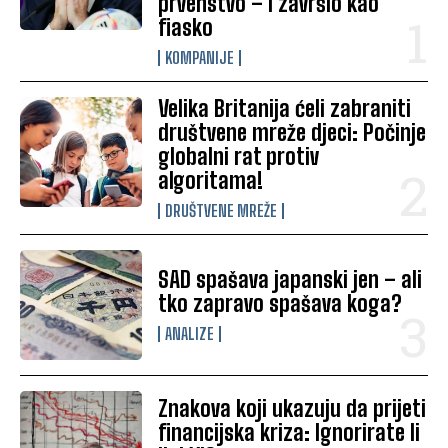
prvenstvo – i završio kao
fiasko
KOMPANIJE
Velika Britanija ćeli zabraniti
društvene mreže djeci: Počinje
globalni rat protiv
algoritama!
DRUŠTVENE MREŽE
SAD spašava japanski jen – ali
tko zapravo spašava koga?
ANALIZE
Znakova koji ukazuju da prijeti
financijska kriza: Ignorirate li