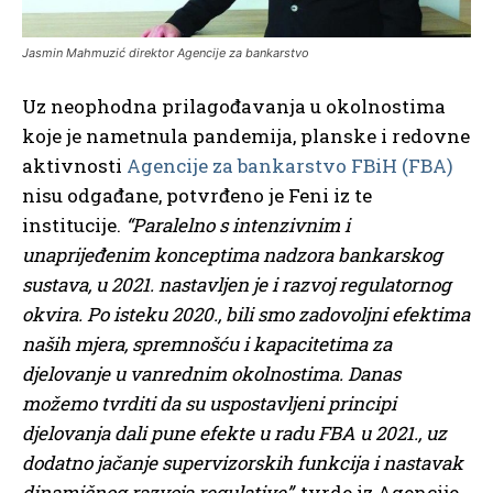
Jasmin Mahmuzić direktor Agencije za bankarstvo
Uz neophodna prilagođavanja u okolnostima
koje je nametnula pandemija, planske i redovne
aktivnosti
Agencije za bankarstvo FBiH (FBA)
nisu odgađane, potvrđeno je Feni iz te
institucije.
“Paralelno s intenzivnim i
unaprijeđenim konceptima nadzora bankarskog
sustava, u 2021. nastavljen je i razvoj regulatornog
okvira. Po isteku 2020., bili smo zadovoljni efektima
naših mjera, spremnošću i kapacitetima za
djelovanje u vanrednim okolnostima. Danas
možemo tvrditi da su uspostavljeni principi
djelovanja dali pune efekte u radu FBA u 2021., uz
dodatno jačanje supervizorskih funkcija i nastavak
dinamičnog razvoja regulative”
, tvrde iz Agencije.