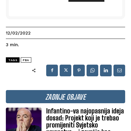
12/02/2022
3
min.
TAGS
FBA
ZADNJE OBJAVE
Infantino-va najopasnija ideja
dosad: Projekt koji je trebao
promijeniti Svjetsko