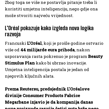
Zbog toga se više ne postavlja pitanje treba li
koristiti umjetnu inteligenciju, nego gdje ona
može stvoriti najveću vrijednost.
L’Oréal pokazuje kako izgleda nova logika
razvoja
Francuski
L’Oréal
, koji je prošle godine ostvario
više od
44 milijarde eura prihoda
, nakon
usporavanja rasta pokrenuo je program
Beauty
Stimulus Plan
kako bi ubrzao inovacije.
Umjetna inteligencija postala je jedan od
njegovih ključnih alata.
Prema Reutersu, predsjednik L’Oréalove
divizije Consumer Products Fabrice
Megarbane izjavio je da kompanija danas
nove proizvode razvija četiri puta brže nego