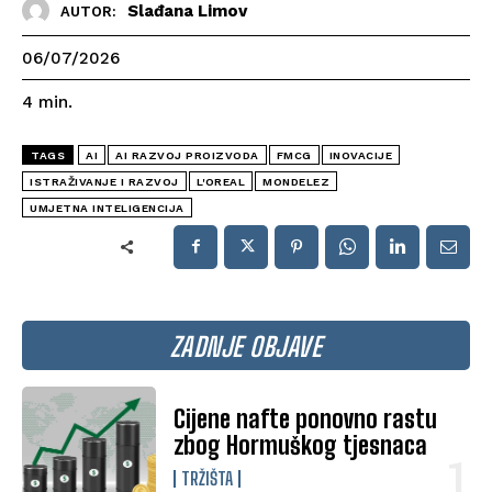
Slađana Limov
AUTOR:
06/07/2026
4
min.
TAGS
AI
AI RAZVOJ PROIZVODA
FMCG
INOVACIJE
ISTRAŽIVANJE I RAZVOJ
L'OREAL
MONDELEZ
UMJETNA INTELIGENCIJA
ZADNJE OBJAVE
Cijene nafte ponovno rastu
zbog Hormuškog tjesnaca
TRŽIŠTA