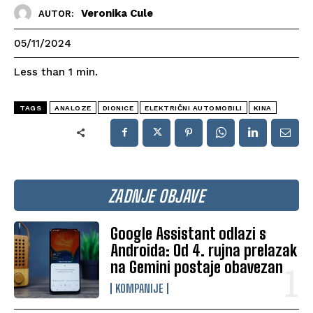
Veronika Cule
AUTOR:
05/11/2024
Less than 1
min.
TAGS
ANALOZE
DIONICE
ELEKTRIČNI AUTOMOBILI
KINA
ZADNJE OBJAVE
Google Assistant odlazi s
Androida: Od 4. rujna prelazak
na Gemini postaje obavezan
KOMPANIJE