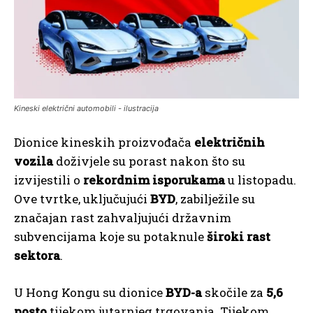
Kineski električni automobili - ilustracija
Dionice kineskih proizvođača
električnih
vozila
doživjele su porast nakon što su
izvijestili o
rekordnim isporukama
u listopadu.
Ove tvrtke, uključujući
BYD
, zabilježile su
značajan rast zahvaljujući državnim
subvencijama koje su potaknule
široki rast
sektora
.
U Hong Kongu su dionice
BYD-a
skočile za
5,6
posto
tijekom jutarnjeg trgovanja. Tijekom