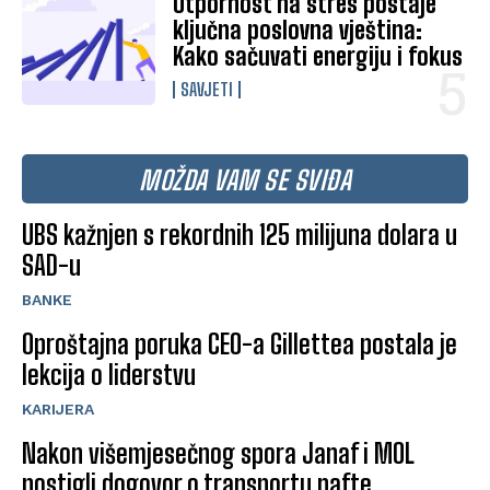
Otpornost na stres postaje
ključna poslovna vještina:
Kako sačuvati energiju i fokus
SAVJETI
MOŽDA VAM SE SVIĐA
UBS kažnjen s rekordnih 125 milijuna dolara u
SAD-u
BANKE
Oproštajna poruka CEO-a Gillettea postala je
lekcija o liderstvu
KARIJERA
Nakon višemjesečnog spora Janaf i MOL
postigli dogovor o transportu nafte