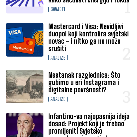
SAVJETI
Mastercard i Visa: Nevidljivi
duopol koji kontrolira svjetski
novac – i nitko ga ne može
srušiti
ANALIZE
Nestanak razglednica: Što
gubimo u eri Instagrama i
digitalne površnosti?
ANALIZE
Infantino-va najopasnija ideja
dosad: Projekt koji je trebao
promijeniti Svjetsko