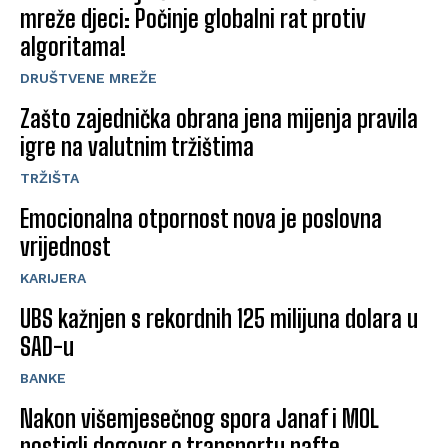
mreže djeci: Počinje globalni rat protiv
algoritama!
DRUŠTVENE MREŽE
Zašto zajednička obrana jena mijenja pravila
igre na valutnim tržištima
TRŽIŠTA
Emocionalna otpornost nova je poslovna
vrijednost
KARIJERA
UBS kažnjen s rekordnih 125 milijuna dolara u
SAD-u
BANKE
Nakon višemjesečnog spora Janaf i MOL
postigli dogovor o transportu nafte