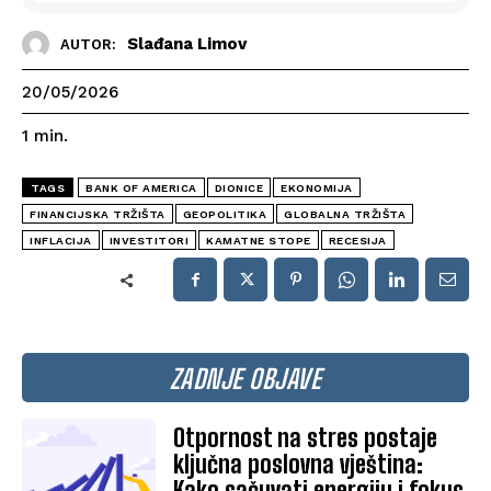
Slađana Limov
AUTOR:
20/05/2026
1
min.
TAGS
BANK OF AMERICA
DIONICE
EKONOMIJA
FINANCIJSKA TRŽIŠTA
GEOPOLITIKA
GLOBALNA TRŽIŠTA
INFLACIJA
INVESTITORI
KAMATNE STOPE
RECESIJA
ZADNJE OBJAVE
Otpornost na stres postaje
ključna poslovna vještina:
Kako sačuvati energiju i fokus