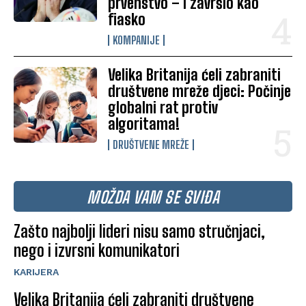
prvenstvo – i završio kao
fiasko
KOMPANIJE
Velika Britanija ćeli zabraniti
društvene mreže djeci: Počinje
globalni rat protiv
algoritama!
DRUŠTVENE MREŽE
MOŽDA VAM SE SVIĐA
Zašto najbolji lideri nisu samo stručnjaci,
nego i izvrsni komunikatori
KARIJERA
Velika Britanija ćeli zabraniti društvene