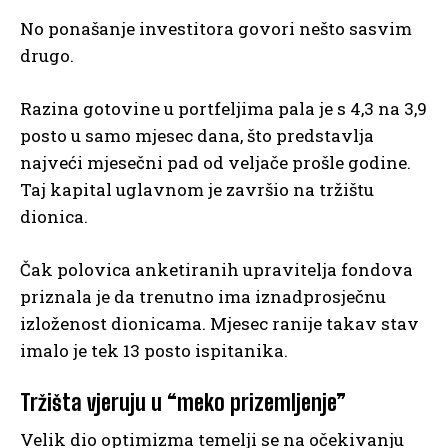
No ponašanje investitora govori nešto sasvim
drugo.
Razina gotovine u portfeljima pala je s 4,3 na 3,9
posto u samo mjesec dana, što predstavlja
najveći mjesečni pad od veljače prošle godine.
Taj kapital uglavnom je završio na tržištu
dionica.
Čak polovica anketiranih upravitelja fondova
priznala je da trenutno ima iznadprosječnu
izloženost dionicama. Mjesec ranije takav stav
imalo je tek 13 posto ispitanika.
Tržišta vjeruju u “meko prizemljenje”
Velik dio optimizma temelji se na očekivanju