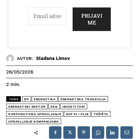
Slađana Limov
AUTOR:
26/05/2026
2
min.
TAGS
BP
ENERGETIKA
ENERGETSKA TRANZICIJA
ENERGETSKI SEKTOR
ESG
INVESTITORI
KORPORATIVNO UPRAVLJANJE
NAFTA I PLIN
TRŽIŠTA
UPRAVLJANJE KOMPANIJAMA