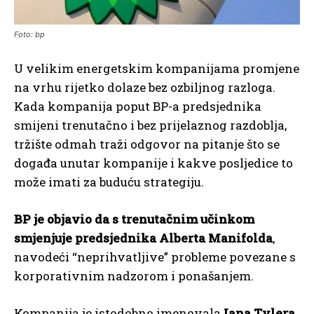
Foto: bp
U velikim energetskim kompanijama promjene
na vrhu rijetko dolaze bez ozbiljnog razloga.
Kada kompanija poput BP-a predsjednika
smijeni trenutačno i bez prijelaznog razdoblja,
tržište odmah traži odgovor na pitanje što se
događa unutar kompanije i kakve posljedice to
može imati za buduću strategiju.
BP je objavio da s trenutačnim učinkom
smjenjuje predsjednika Alberta Manifolda
,
navodeći “neprihvatljive” probleme povezane s
korporativnim nadzorom i ponašanjem.
Kompanija je istodobno imenovala
Iana Tylera