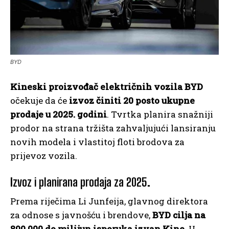
BYD
Kineski proizvođač električnih vozila BYD
očekuje da će
izvoz činiti 20 posto ukupne
prodaje u 2025. godini
. Tvrtka planira snažniji
prodor na strana tržišta zahvaljujući lansiranju
novih modela i vlastitoj floti brodova za
prijevoz vozila.
I
zvoz i planirana prodaja za 2025.
Prema riječima Li Junfeija, glavnog direktora
za odnose s javnošću i brendove,
BYD cilja na
800.000 do milijun isporuka izvan Kine
. U