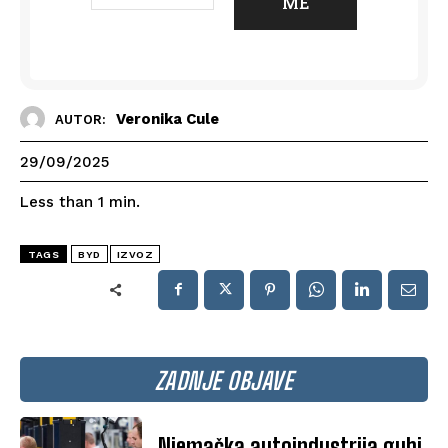
Veronika Cule
AUTOR:
29/09/2025
Less than 1
min.
TAGS
BYD
IZVOZ
ZADNJE OBJAVE
Njemačka autoindustrija gubi