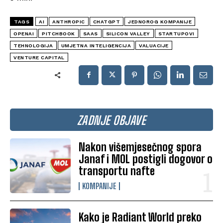
TAGS
AI
ANTHROPIC
CHATGPT
JEDNOROG KOMPANIJE
OPENAI
PITCHBOOK
SAAS
SILICON VALLEY
STARTUPOVI
TEHNOLOGIJA
UMJETNA INTELIGENCIJA
VALUACIJE
VENTURE CAPITAL
ZADNJE OBJAVE
Nakon višemjesečnog spora
Janaf i MOL postigli dogovor o
transportu nafte
KOMPANIJE
Kako je Radiant World preko