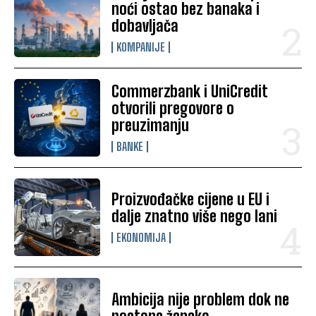
noći ostao bez banaka i
dobavljača
KOMPANIJE
Commerzbank i UniCredit
otvorili pregovore o
preuzimanju
BANKE
Proizvođačke cijene u EU i
dalje znatno više nego lani
EKONOMIJA
Ambicija nije problem dok ne