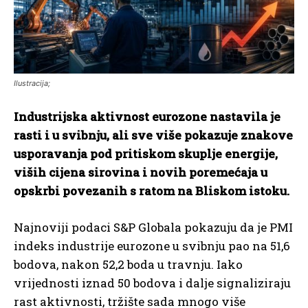
Ilustracija;
Industrijska aktivnost eurozone nastavila je
rasti i u svibnju, ali sve više pokazuje znakove
usporavanja pod pritiskom skuplje energije,
viših cijena sirovina i novih poremećaja u
opskrbi povezanih s ratom na Bliskom istoku.
Najnoviji podaci S&P Globala pokazuju da je PMI
indeks industrije eurozone u svibnju pao na 51,6
bodova, nakon 52,2 boda u travnju. Iako
vrijednosti iznad 50 bodova i dalje signaliziraju
rast aktivnosti, tržište sada mnogo više