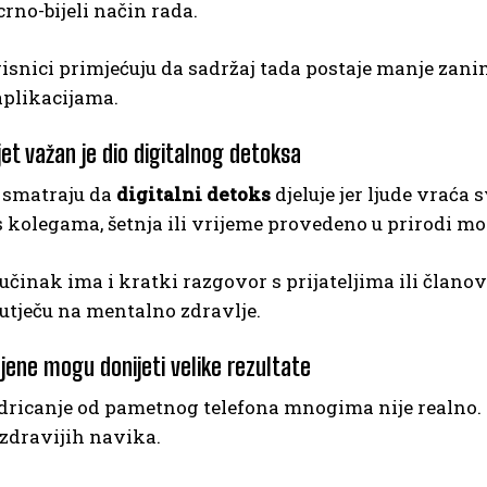
crno-bijeli način rada.
snici primjećuju da sadržaj tada postaje manje zanim
aplikacijama.
jet važan je dio digitalnog detoksa
i smatraju da
digitalni detoks
djeluje jer ljude vrać
 kolegama, šetnja ili vrijeme provedeno u prirodi mo
učinak ima i kratki razgovor s prijateljima ili članov
utječu na mentalno zdravlje.
ene mogu donijeti velike rezultate
dricanje od pametnog telefona mnogima nije realno. 
zdravijih navika.