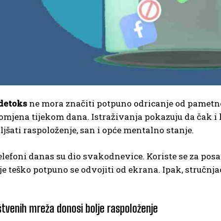
 detoks
ne mora značiti potpuno odricanje od pametno
omjena tijekom dana. Istraživanja pokazuju da čak i
jšati raspoloženje, san i opće mentalno stanje.
lefoni danas su dio svakodnevice. Koriste se za posa
 teško potpuno se odvojiti od ekrana. Ipak, stručnja
tvenih mreža donosi bolje raspoloženje