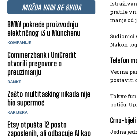
Istraživan
MOŽDA VAM SE SVIĐA
pratile vr
manje od j
BMW pokreće proizvodnju
električnog i3 u Münchenu
Sudionici 
KOMPANIJE
Nakon tog
Commerzbank i UniCredit
Telefon mo
otvorili pregovore o
preuzimanju
Većina pa
postaviti
BANKE
Zašto multitasking nikada nije
Takve fun
bio supermoć
potiču. Up
KARIJERA
Crno-bijel
Etsy otpušta 12 posto
Jedna jed
zaposlenih, ali odbacuje AI kao