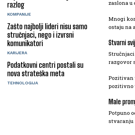
zaslona u 
razlog
KOMPANIJE
Mnogi kori
Zašto najbolji lideri nisu samo
ostaju na 
stručnjaci, nego i izvrsni
Stvarni svi
komunikatori
KARIJERA
Stručnjac
razgovor s
Podatkovni centri postali su
nova strateška meta
Pozitivan 
TEHNOLOGIJA
pozitivno 
Male promj
Potpuno o
stvaranju 