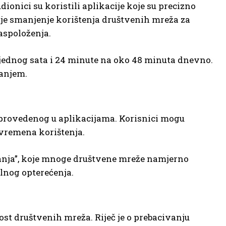
ionici su koristili aplikacije koje su precizno
a je smanjenje korištenja društvenih mreža za
aspoloženja.
 jednog sata i 24 minute na oko 48 minuta dnevno.
vanjem.
provedenog u aplikacijama. Korisnici mogu
vremena korištenja.
anja”, koje mnoge društvene mreže namjerno
lnog opterećenja.
t društvenih mreža. Riječ je o prebacivanju