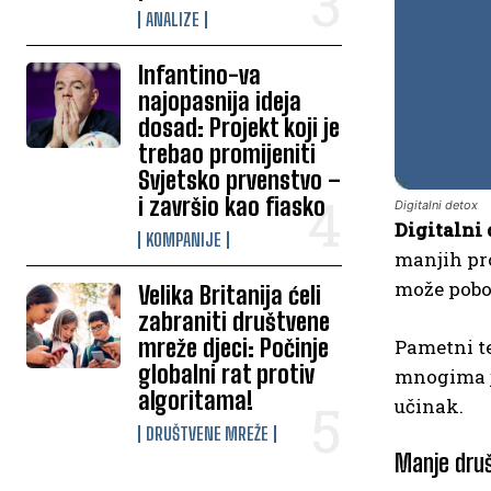
ANALIZE
Infantino-va
najopasnija ideja
dosad: Projekt koji je
trebao promijeniti
Svjetsko prvenstvo –
i završio kao fiasko
Digitalni detox
Digitalni
KOMPANIJE
manjih pr
može pobol
Velika Britanija ćeli
zabraniti društvene
mreže djeci: Počinje
Pametni te
globalni rat protiv
mnogima je
algoritama!
učinak.
DRUŠTVENE MREŽE
Manje druš