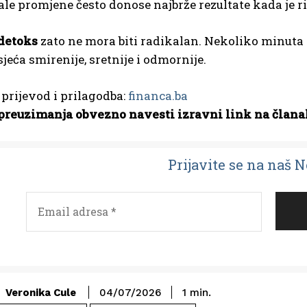
e promjene često donose najbrže rezultate kada je rij
 detoks
zato ne mora biti radikalan. Nekoliko minu
sjeća smirenije, sretnije i odmornije.
; prijevod i prilagodba:
financa.ba
preuzimanja obvezno navesti izravni link na člana
Prijavit
e se na naš 
Veronika Cule
04/07/2026
1
min.