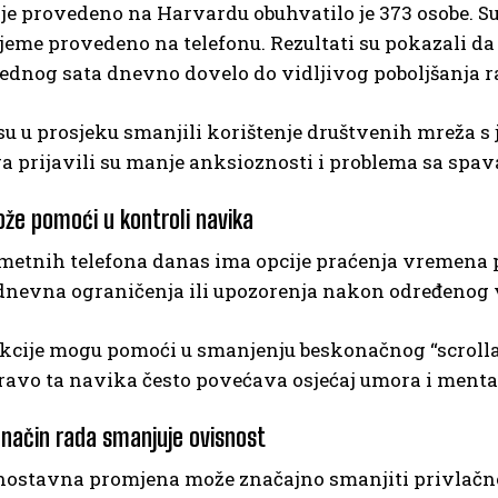
je provedeno na Harvardu obuhvatilo je 373 osobe. Sud
ijeme provedeno na telefonu. Rezultati su pokazali d
ednog sata dnevno dovelo do vidljivog poboljšanja r
su u prosjeku smanjili korištenje društvenih mreža s
a prijavili su manje anksioznosti i problema sa spa
že pomoći u kontroli navika
metnih telefona danas ima opcije praćenja vremena 
 dnevna ograničenja ili upozorenja nakon određenog 
kcije mogu pomoći u smanjenju beskonačnog “scroll
ravo ta navika često povećava osjećaj umora i menta
i način rada smanjuje ovisnost
nostavna promjena može značajno smanjiti privlačnos