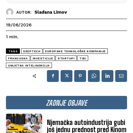
Slađana Limov
AUTOR:
19/06/2026
1
min.
TAGS
DEEPTECH
EUROPSKE TEHNOLOŠKE KOMPANIJE
FRANCUSKA
INVESTICIJE
STARTUPI
TIBI
UMJETNA INTELIGENCIJA
ZADNJE OBJAVE
Njemačka autoindustrija gubi
još jednu prednost pred Kinom