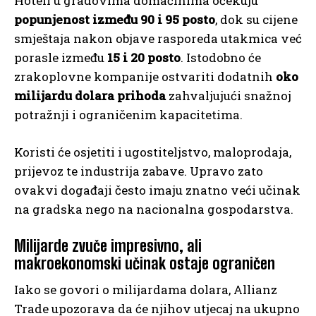
Hoteli u gradovima domaćinima očekuju
popunjenost između 90 i 95 posto
, dok su cijene
smještaja nakon objave rasporeda utakmica već
porasle između
15 i 20 posto
. Istodobno će
zrakoplovne kompanije ostvariti dodatnih
oko
milijardu dolara prihoda
zahvaljujući snažnoj
potražnji i ograničenim kapacitetima.
Koristi će osjetiti i ugostiteljstvo, maloprodaja,
prijevoz te industrija zabave. Upravo zato
ovakvi događaji često imaju znatno veći učinak
na gradska nego na nacionalna gospodarstva.
Milijarde zvuče impresivno, ali
makroekonomski učinak ostaje ograničen
Iako se govori o milijardama dolara, Allianz
Trade upozorava da će njihov utjecaj na ukupno