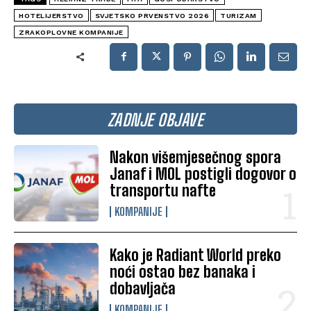
HOTELIJERSTVO
SVJETSKO PRVENSTVO 2026
TURIZAM
ZRAKOPLOVNE KOMPANIJE
ZADNJE OBJAVE
Nakon višemjesečnog spora
Janaf i MOL postigli dogovor o
transportu nafte
KOMPANIJE
Kako je Radiant World preko
noći ostao bez banaka i
dobavljača
KOMPANIJE