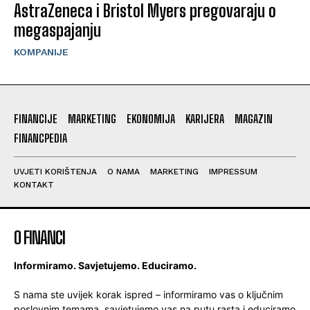
AstraZeneca i Bristol Myers pregovaraju o
megaspajanju
KOMPANIJE
FINANCIJE
MARKETING
EKONOMIJA
KARIJERA
MAGAZIN
FINANCPEDIA
UVJETI KORIŠTENJA
O NAMA
MARKETING
IMPRESSUM
KONTAKT
O FINANCI
Informiramo. Savjetujemo. Educiramo.
S nama ste uvijek korak ispred – informiramo vas o ključnim
poslovnim temama, savjetujemo vas na putu rasta i educiramo