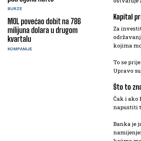
ostvaruje 
BURZE
Kapital pr
MOL povećao dobit na 786
Za investi
milijuna dolara u drugom
održavanj
kvartalu
kojima mož
KOMPANIJE
To se prij
Upravo su 
Što to zn
Čak i ako
napustiti t
Banka je j
namijenje
kojima mož