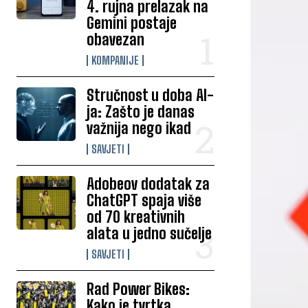
4. rujna prelazak na
Gemini postaje
obavezan
KOMPANIJE
Stručnost u doba AI-
ja: Zašto je danas
važnija nego ikad
SAVJETI
Adobeov dodatak za
ChatGPT spaja više
od 70 kreativnih
alata u jedno sučelje
SAVJETI
Rad Power Bikes:
Kako je tvrtka