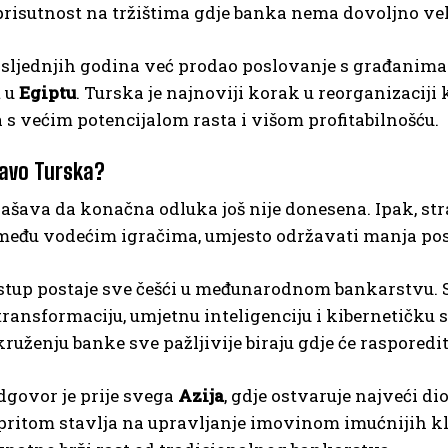
risutnost na tržištima gdje banka nema dovoljno veli
osljednjih godina već prodao poslovanje s građanima
t u
Egiptu
. Turska je najnoviji korak u reorganizaciji
s većim potencijalom rasta i višom profitabilnošću.
avo Turska?
šava da konačna odluka još nije donesena. Ipak, strat
 među vodećim igračima, umjesto održavati manja po
tup postaje sve češći u međunarodnom bankarstvu. St
transformaciju, umjetnu inteligenciju i kibernetičku
uženju banke sve pažljivije biraju gdje će rasporedit
dgovor je prije svega
Azija
, gdje ostvaruje najveći dio
ritom stavlja na upravljanje imovinom imućnijih kli