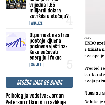
vrijedna 1,65
milijardi dolara
završila u stečaju?
ANALIZE
Otpornost na stres
HSBC
postaje ključna
HSBC prei
poslovna vještina:
s tržišta 
Kako sačuvati
sve opcije
energiju i fokus
SAVJETI
Pregled se
bankarstvo
svoju pris
MOŽDA VAM SE SVIĐA
Nova strat
Psihologija vodstva: Jordan
Peterson otkrio što razlikuje
Odluka je 