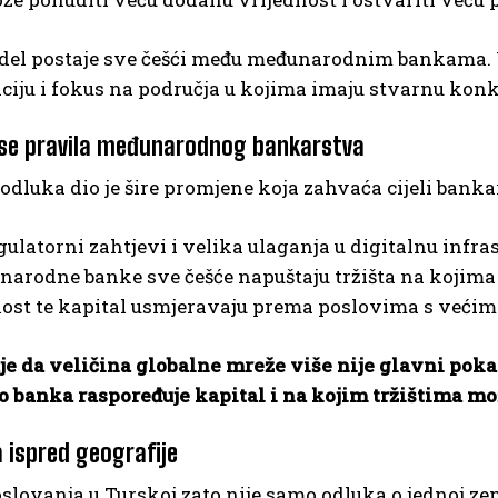
el postaje sve češći među međunarodnim bankama. Um
aciju i fokus na područja u kojima imaju stvarnu kon
 se pravila međunarodnog bankarstva
dluka dio je šire promjene koja zahvaća cijeli banka
gulatorni zahtjevi i velika ulaganja u digitalnu inf
arodne banke sve češće napuštaju tržišta na kojima 
nost te kapital usmjeravaju prema poslovima s većim
e da veličina globalne mreže više nije glavni pokaz
o banka raspoređuje kapital i na kojim tržištima mo
a ispred geografije
slovanja u Turskoj zato nije samo odluka o jednoj zem