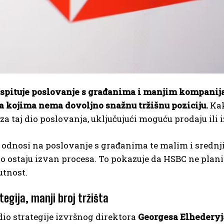
spituje poslovanje s građanima i manjim kompanijam
na kojima nema dovoljno snažnu tržišnu poziciju.
Kak
 za taj dio poslovanja, uključujući moguću prodaju ili i
 odnosi na poslovanje s građanima te malim i srednj
 ostaju izvan procesa. To pokazuje da HSBC ne planir
utnost.
egija, manji broj tržišta
dio strategije izvršnog direktora
Georgesa Elhederyj