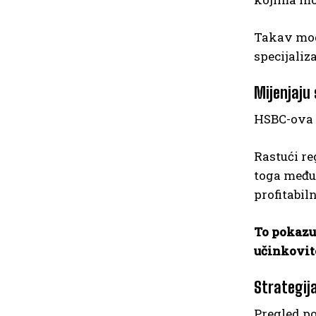
Takav mod
specijaliz
Mijenjaju
HSBC-ova o
Rastući re
toga međun
profitabil
To pokazuj
učinkovit
Strategij
Pregled po