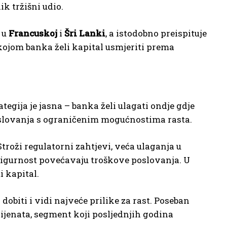
k tržišni udio.
 u
Francuskoj
i
Šri Lanki
, a istodobno preispituje
 kojom banka želi kapital usmjeriti prema
egija je jasna – banka želi ulagati ondje gdje
slovanja s ograničenim mogućnostima rasta.
roži regulatorni zahtjevi, veća ulaganja u
 sigurnost povećavaju troškove poslovanja. U
i kapital.
 dobiti i vidi najveće prilike za rast. Poseban
jenata, segment koji posljednjih godina