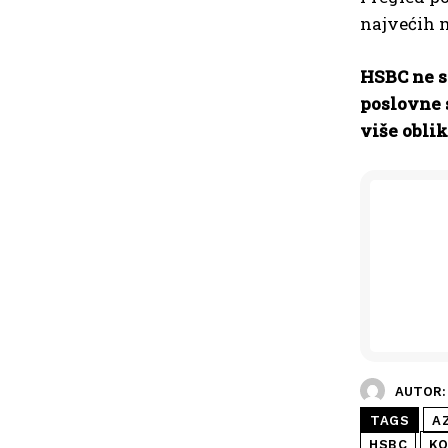
najvećih 
HSBC ne sm
poslovne 
više obli
AUTOR:
TAGS
A
HSBC
KO