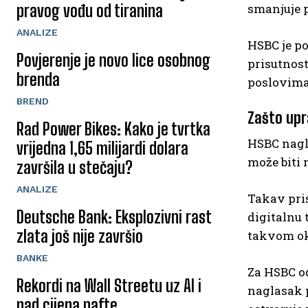
pravog vođu od tiranina
smanjuje p
ANALIZE
HSBC je p
Povjerenje je novo lice osobnog
prisutnos
brenda
poslovima 
BREND
Zašto upr
Rad Power Bikes: Kako je tvrtka
HSBC nagla
vrijedna 1,65 milijardi dolara
može biti
završila u stečaju?
ANALIZE
Takav pris
Deutsche Bank: Eksplozivni rast
digitalnu 
zlata još nije završio
takvom okr
BANKE
Za HSBC o
Rekordi na Wall Streetu uz AI i
naglasak p
pad cijena nafte