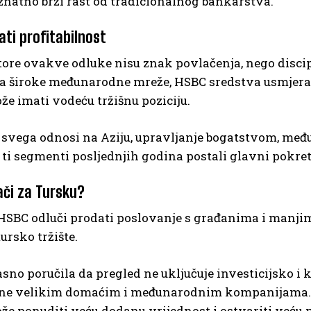
znatno brži rast od tradicionalnog bankarstva.
ati profitabilnost
tore ovakve odluke nisu znak povlačenja, nego disci
a široke međunarodne mreže, HSBC sredstva usmjerav
e imati vodeću tržišnu poziciju.
e svega odnosi na Aziju, upravljanje bogatstvom, me
ti segmenti posljednjih godina postali glavni pokreta
ači za Tursku?
 HSBC odluči prodati poslovanje s građanima i manji
ursko tržište.
asno poručila da pregled ne uključuje investicijsko 
ne velikim domaćim i međunarodnim kompanijama. 
e ponuditi veću dodanu vrijednost i ostvariti veću p