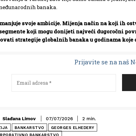
međunarodnih banaka.
anjuje svoje ambicije. Mijenja način na koji ih ostv
segmente koji mogu donijeti najveći dugoročni povr
kovati strategije globalnih banaka u godinama koje 
Prijavit
e se na naš 
Slađana Limov
07/07/2026
2
min.
ZIJA
BANKARSTVO
GEORGES ELHEDERY
RPORATIVNO BANKARSTVO