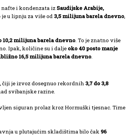
e nafte i kondenzata iz
Saudijske Arabije,
je u lipnju za više od
3,5 milijuna barela dnevno
,
 10,2 milijuna barela dnevno
. To je znatno više
. Ipak, količine su i dalje
oko 40 posto manje
ibližno 16,5 milijuna barela dnevno
.
, čiji je izvoz dosegnuo rekordnih
3,7 do 3,8
znad svibanjske razine.
ljen siguran prolaz kroz Hormuški tjesnac. Time
ravnja u plutajućim skladištima bilo čak
96