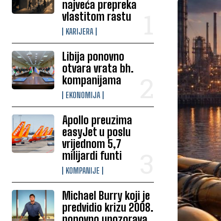
najveća prepreka
vlastitom rastu
KARIJERA
Libija ponovno
otvara vrata bh.
kompanijama
EKONOMIJA
Apollo preuzima
easyJet u poslu
vrijednom 5,7
milijardi funti
KOMPANIJE
Michael Burry koji je
predvidio krizu 2008.
ponovno upozorava