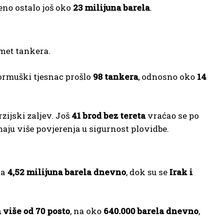
eno ostalo još oko
23 milijuna barela
.
omet tankera.
rmuški tjesnac prošlo
98 tankera
, odnosno oko
14
zijski zaljev. Još
41 brod bez tereta
vraćao se po
ju više povjerenja u sigurnost plovidbe.
na
4,52 milijuna barela dnevno
, dok su se
Irak i
 više od 70 posto
, na oko
640.000 barela dnevno
,