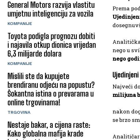
General Motors razvija vlastitu
Prema pod
umjetnu inteligenciju za vozila
Ujedinjen
KOMPANIJE
dosegnuv
Toyota podigla prognozu dobiti
Analitičk
i najavila otkup dionica vrijedan
nego u svi
6,3 milijarde dolara
nego godi
KOMPANIJE
Ujedinjeni
Mislili ste da kupujete
brendiranu odjeću na popustu?
Najveći d
Šokantna istina o prevarama u
milijuna 
online trgovinama!
nakon dog
TRGOVINA
se brzo sm
Nestaje bakar, a cijena raste:
Kako globalna mafija krade
Analitiča