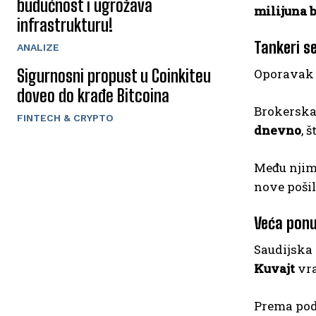
budućnost i ugrožava
milijuna 
infrastrukturu!
Tankeri s
ANALIZE
Sigurnosni propust u Coinkiteu
Oporavak n
doveo do krađe Bitcoina
Brokersk
FINTECH & CRYPTO
dnevno
, 
Među njima
nove pošil
Veća ponu
Saudijska 
Kuvajt
vra
Prema pod