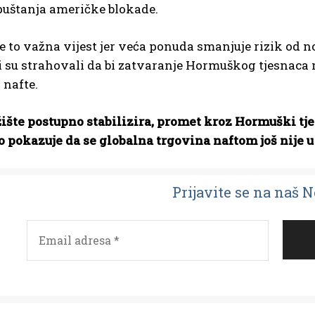
uštanja američke blokade.
 je to važna vijest jer veća ponuda smanjuje rizik o
i su strahovali da bi zatvaranje Hormuškog tjesnaca 
 nafte.
žište postupno stabilizira, promet kroz Hormuški tjes
o pokazuje da se globalna trgovina naftom još nije u
Prijavit
e se na naš 