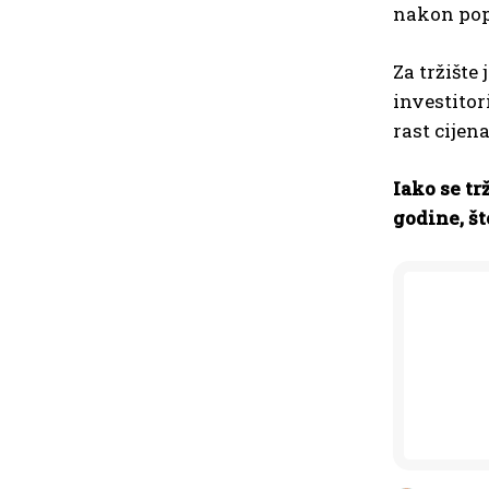
nakon pop
Za tržište
investitor
rast cijena
Iako se tr
godine, št