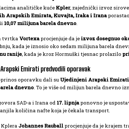
acima analitičke kuće
Kpler
, zajednički izvoz sirov
ih Arapskih Emirata, Kuvajta, Iraka i Irana
porastao 
ši
10,07 milijuna barela dnevno
.
a tvrtka
Vortexa
procjenjuje da je
izvoz dosegnuo oko
bnju, kada je iznosio oko sedam milijuna barela dnevno
nu ranije
, kada je kroz Hormuški tjesnac prolazilo
pr
 Arapski Emirati predvodili oporavak
oprinos oporavku dali su
Ujedinjeni Arapski Emirati
barela dnevno
. To je više od milijun barela dnevno i
ovora SAD-a i Irana od
17. lipnja
ponovno je uspostav
anjila količina nafte koja je čekala transport.
r Kplera
Johannes Rauball
procjenjuje da je krajem t