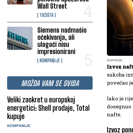
Wall Street
TRŽIŠTA
Siemens nadmašio
očekivanja, ali
ulagači nisu
impresionirani
KOMPANIJE
Ilustracija;
Izvoz naft
sukoba iz
MOŽDA VAM SE SVIĐA
povećao je
Iako je ri
Veliki zaokret u europskoj
dosegnuo r
energetici: Shell prodaje, Total
nafte.
kupuje
KOMPANIJE
Izvoz pon