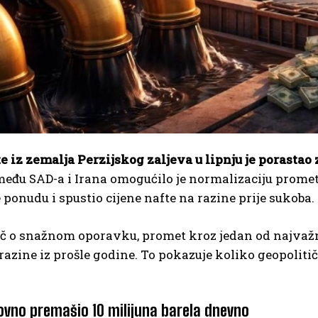
e iz zemalja Perzijskog zaljeva u lipnju je porastao
među SAD-a i Irana omogućilo je normalizaciju prome
 ponudu i spustio cijene nafte na razine prije sukoba.
ječ o snažnom oporavku, promet kroz jedan od najvažn
azine iz prošle godine. To pokazuje koliko geopolitičk
ovno premašio 10 milijuna barela dnevno