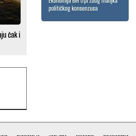
Ekonomija BiH trpi zbog manjka
političkog konsenzusa
ju čak i