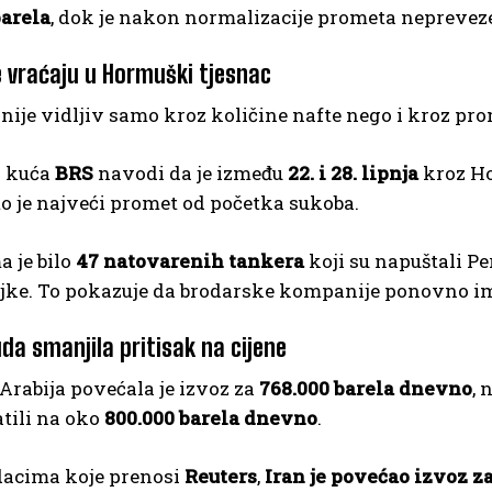
barela
, dok je nakon normalizacije prometa neprevez
e vraćaju u Hormuški tjesnac
ije vidljiv samo kroz količine nafte nego i kroz pr
a kuća
BRS
navodi da je između
22. i 28. lipnja
kroz Ho
što je najveći promet od početka sukoba.
 je bilo
47 natovarenih tankera
koji su napuštali Per
jke. To pokazuje da brodarske kompanije ponovno ima
da smanjila pritisak na cijene
Arabija povećala je izvoz za
768.000 barela dnevno
, 
tili na oko
800.000 barela dnevno
.
acima koje prenosi
Reuters
,
Iran je povećao izvoz za