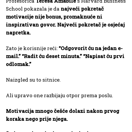
Profesorica
Teresa Amabile
s Harvard Business
School pokazala je da
najveći pokretač
motivacije nije bonus, promaknuće ni
inspirativan govor. Najveći pokretač je osjećaj
napretka.
Zato je korisnije reći:
“Odgovorit ću na jedan e-
mail.” “Radit ću deset minuta.” “Napisat ću prvi
odlomak.”
Naizgled su to sitnice.
Ali upravo one razbijaju otpor prema poslu.
Motivacija mnogo češće dolazi nakon prvog
koraka nego prije njega.