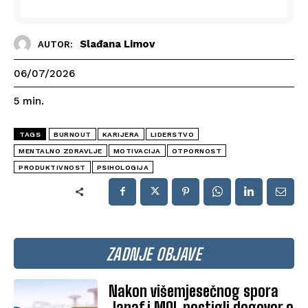
Slađana Limov
AUTOR:
06/07/2026
5
min.
TAGS
BURNOUT
KARIJERA
LIDERSTVO
MENTALNO ZDRAVLJE
MOTIVACIJA
OTPORNOST
PRODUKTIVNOST
PSIHOLOGIJA
ZADNJE OBJAVE
Nakon višemjesečnog spora
Janaf i MOL postigli dogovor o