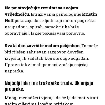
Ne poistovjećujte rezultat sa svojom
vrijednošću.
Istraživanja psihologinje
Kristin
Neff
pokazuju da se ljudi koji nakon pogreške
ne upadnu u spiralu samokritike brže
oporavljaju i lakše pokušavaju ponovno.
Svaki dan završite malom pobjedom.
To može
biti riješen zahtjevan razgovor, dovršen
izvještaj ili zadatak koji ste dugo odgađali.
Upravo takvi mali pomaci vraćaju osjećaj
napretka.
Najbolji lideri ne traže više truda. Uklanjaju
prepreke.
Mnogi menadžeri vjeruju da će ljude motivirati
većim ciljevima i većim pritiskom.