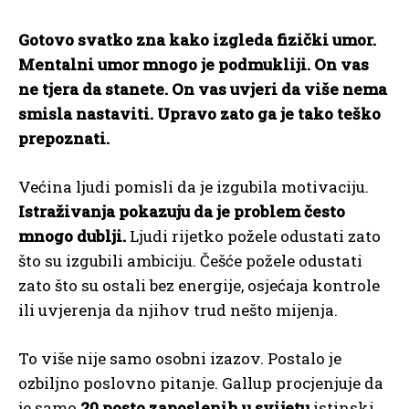
Gotovo svatko zna kako izgleda fizički umor.
Mentalni umor mnogo je podmukliji. On vas
ne tjera da stanete. On vas uvjeri da više nema
smisla nastaviti. Upravo zato ga je tako teško
prepoznati.
Većina ljudi pomisli da je izgubila motivaciju.
Istraživanja pokazuju da je problem često
mnogo dublji.
Ljudi rijetko požele odustati zato
što su izgubili ambiciju. Češće požele odustati
zato što su ostali bez energije, osjećaja kontrole
ili uvjerenja da njihov trud nešto mijenja.
To više nije samo osobni izazov. Postalo je
ozbiljno poslovno pitanje. Gallup procjenjuje da
je samo
20 posto zaposlenih u svijetu
istinski