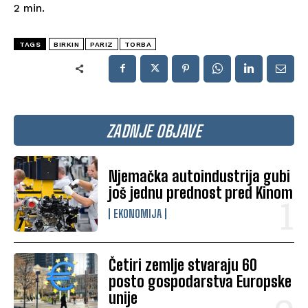
2
min.
TAGS
BIRKIN
PARIZ
TORBA
ZADNJE OBJAVE
Njemačka autoindustrija gubi
još jednu prednost pred Kinom
EKONOMIJA
Četiri zemlje stvaraju 60
posto gospodarstva Europske
unije