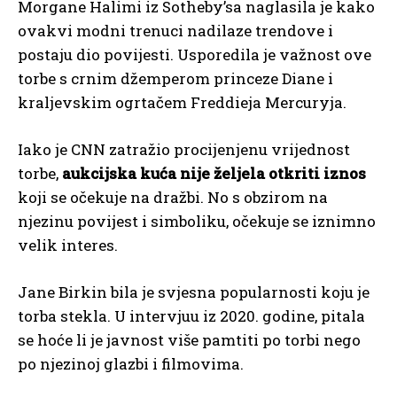
Morgane Halimi iz Sotheby’sa naglasila je kako
ovakvi modni trenuci nadilaze trendove i
postaju dio povijesti. Usporedila je važnost ove
torbe s crnim džemperom princeze Diane i
kraljevskim ogrtačem Freddieja Mercuryja.
Iako je CNN zatražio procijenjenu vrijednost
torbe,
aukcijska kuća nije željela otkriti iznos
koji se očekuje na dražbi. No s obzirom na
njezinu povijest i simboliku, očekuje se iznimno
velik interes.
Jane Birkin bila je svjesna popularnosti koju je
torba stekla. U intervjuu iz 2020. godine, pitala
se hoće li je javnost više pamtiti po torbi nego
po njezinoj glazbi i filmovima.