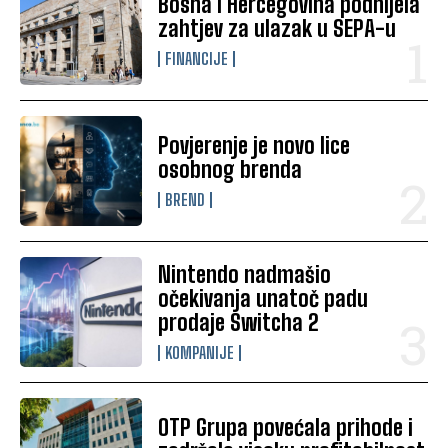
Bosna i Hercegovina podnijela
zahtjev za ulazak u SEPA-u
FINANCIJE
Povjerenje je novo lice
osobnog brenda
BREND
Nintendo nadmašio
očekivanja unatoč padu
prodaje Switcha 2
KOMPANIJE
OTP Grupa povećala prihode i