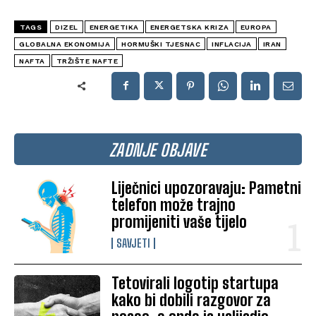
TAGS
DIZEL
ENERGETIKA
ENERGETSKA KRIZA
EUROPA
GLOBALNA EKONOMIJA
HORMUŠKI TJESNAC
INFLACIJA
IRAN
NAFTA
TRŽIŠTE NAFTE
ZADNJE OBJAVE
Liječnici upozoravaju: Pametni
telefon može trajno
promijeniti vaše tijelo
SAVJETI
Tetovirali logotip startupa
kako bi dobili razgovor za