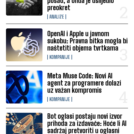
posao, a onda je uslijedio
preokret
ANALIZE
OpenAI i Apple u javnom
sukobu: Pravna bitka mogla bi
naštetiti objema tvrtkama
KOMPANIJE
Meta Muse Code: Novi AI
agent za programere dolazi
uz važan kompromis
KOMPANIJE
Bot oglasi postaju novi izvor
prihoda za izdavače: Hoće li AI
sadržaj pretvoriti u oglasni