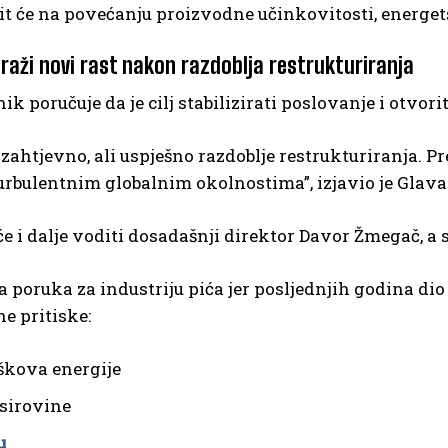
it će na povećanju proizvodne učinkovitosti, energetsk
traži novi rast nakon razdoblja restrukturiranja
ik poručuje da je cilj stabilizirati poslovanje i otvo
e zahtjevno, ali uspješno razdoblje restrukturiranja. 
rbulentnim globalnim okolnostima”, izjavio je Glava
e i dalje voditi dosadašnji direktor Davor Žmegač, a 
a poruka za industriju pića jer posljednjih godina d
e pritiske:
oškova energije
 sirovine
u