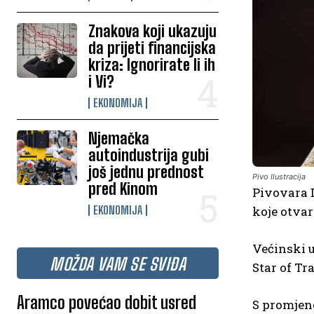
Znakova koji ukazuju
da prijeti financijska
kriza: Ignorirate li ih
i Vi?
EKONOMIJA
Njemačka
autoindustrija gubi
još jednu prednost
Pivo Ilustracija
pred Kinom
Pivovara D
koje otvar
EKONOMIJA
Većinski 
MOŽDA VAM SE SVIĐA
Star of Tr
Aramco povećao dobit usred
S promjeno