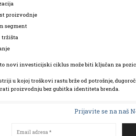
zacija
st proizvodnje
m segment
 tržišta
anje
o novi investicijski ciklus može biti ključan za poz
striji u kojoj troškovi rastu brže od potrošnje, dugoro
ati proizvodnju bez gubitka identiteta brenda.
Prijavit
e se na naš 