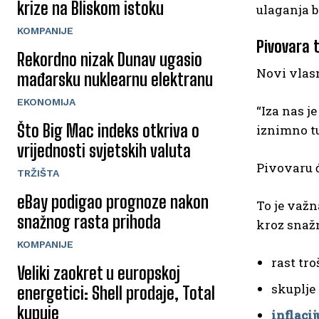
krize na Bliskom istoku
ulaganja b
KOMPANIJE
Pivovara 
Rekordno nizak Dunav ugasio
Novi vlasn
mađarsku nuklearnu elektranu
EKONOMIJA
“Iza nas j
Što Big Mac indeks otkriva o
iznimno tu
vrijednosti svjetskih valuta
Pivovaru ć
TRŽIŠTA
eBay podigao prognoze nakon
To je važn
snažnog rasta prihoda
kroz snažn
KOMPANIJE
rast tr
Veliki zaokret u europskoj
skuplje
energetici: Shell prodaje, Total
kupuje
inflacij