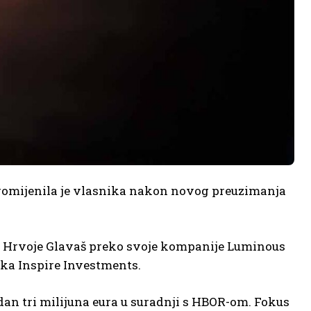
promijenila je vlasnika nakon novog preuzimanja
ik Hrvoje Glavaš preko svoje kompanije Luminous
ika Inspire Investments.
edan tri milijuna eura u suradnji s HBOR-om. Fokus