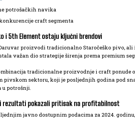
e potrošačkih navika
 konkurencije craft segmenta
o i 5th Element ostaju ključni brendovi
aruvar proizvodi tradicionalno Staročeško pivo, ali i 
tala važan dio strategije širenja prema premium seg
binacija tradicionalne proizvodnje i craft ponude o
 pivskom sektoru, koji je posljednjih godina pod 
 u potrošnji.
i rezultati pokazali pritisak na profitabilnost
jednjim javno dostupnim podacima za 2024. godinu, P