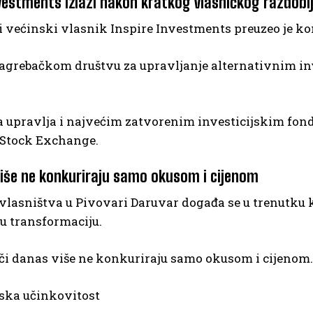
nvestments izlazi nakon kratkog vlasničkog razdobl
 većinski vlasnik Inspire Investments preuzeo je ko
 zagrebačkom društvu za upravljanje alternativnim i
 upravlja i najvećim zatvorenim investicijskim fond
 Stock Exchange.
više ne konkuriraju samo okusom i cijenom
vlasništva u Pivovari Daruvar događa se u trenutku 
u transformaciju.
i danas više ne konkuriraju samo okusom i cijenom. 
ska učinkovitost