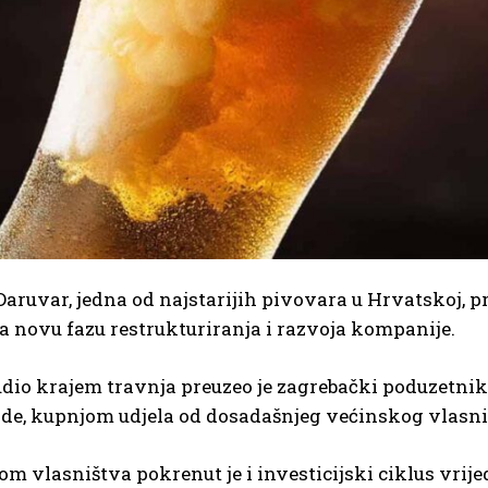
aruvar, jedna od najstarijih pivovara u Hrvatskoj, 
a novu fazu restrukturiranja i razvoja kompanije.
udio krajem travnja preuzeo je zagrebački poduzetn
ade, kupnjom udjela od dosadašnjeg većinskog vlasn
m vlasništva pokrenut je i investicijski ciklus vrij