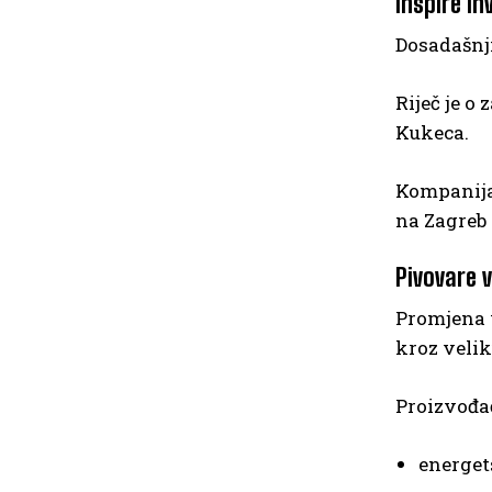
Inspire I
Dosadašnji
Riječ je o
Kukeca.
Kompanija
na Zagreb
Pivovare 
Promjena 
kroz velik
Proizvođač
energet