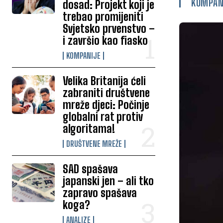
KOMPAN
dosad: Projekt koji je
trebao promijeniti
Svjetsko prvenstvo –
i završio kao fiasko
KOMPANIJE
Velika Britanija ćeli
zabraniti društvene
mreže djeci: Počinje
globalni rat protiv
algoritama!
DRUŠTVENE MREŽE
SAD spašava
japanski jen – ali tko
zapravo spašava
koga?
ANALIZE