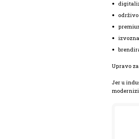
digitali
održivo
premiu
izvozna
brendir
Upravo zat
Jer u indu
modernizir