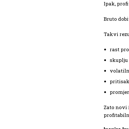
Ipak, profi
Bruto dobi
Takvi rezu
rast pr
skuplju
volatil
pritisa
promjen
Zato novi 
profitabiln