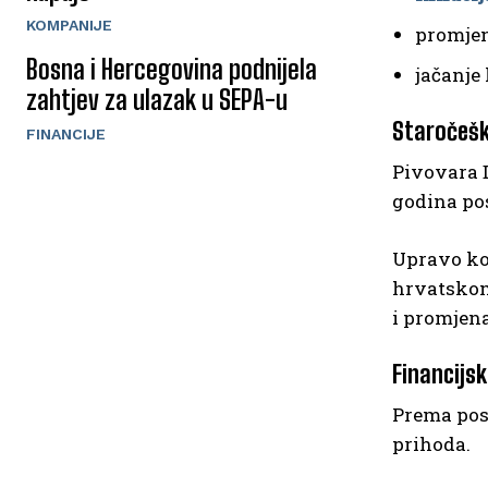
KOMPANIJE
promjen
Bosna i Hercegovina podnijela
jačanje
zahtjev za ulazak u SEPA-u
Staročešk
FINANCIJE
Pivovara D
godina pos
Upravo kom
hrvatskom
i promjena
Financijsk
Prema posl
prihoda.