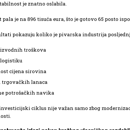
tabilnost je znatno oslabila.
t pala je na 896 tisuća eura, što je gotovo 65 posto isp
ltati pokazuju koliko je pivarska industrija posljednj
oizvodnih troškova
 logistiku
nost cijena sirovina
k trgovačkih lanaca
e potrošačkih navika
investicijski ciklus nije važan samo zbog moderniza
osti.