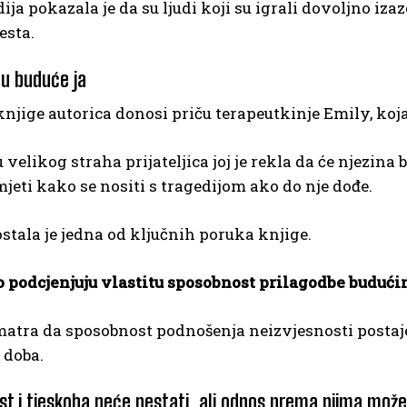
ija pokazala je da su ljudi koji su igrali dovoljno iz
esta.
 u buduće ja
knjige autorica donosi priču terapeutkinje Emily, ko
 velikog straha prijateljica joj je rekla da će njezina 
mjeti kako se nositi s tragedijom ako do nje dođe.
ostala je jedna od ključnih poruka knjige.
to podcjenjuju vlastitu sposobnost prilagodbe buduć
matra da sposobnost podnošenja neizvjesnosti postaje
doba.
st i tjeskoba neće nestati, ali odnos prema njima može