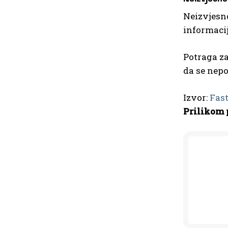
Neizvjesn
informacij
Potraga z
da se nep
Izvor:
Fas
Prilikom 