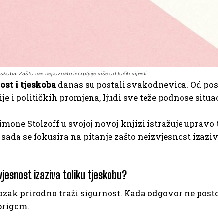
eskoba: Zašto nas nepoznato iscrpljuje više od loših vijesti
ost i tjeskoba
danas su postali svakodnevica. Od pos
ije i političkih promjena, ljudi sve teže podnose situa
imone Stolzoff u svojoj novoj knjizi istražuje upravo
, sada se fokusira na pitanje zašto neizvjesnost izaziv
vjesnost izaziva toliku tjeskobu?
zak prirodno traži sigurnost. Kada odgovor ne postoji
brigom.