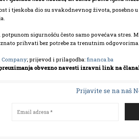
ost i tjeskoba dio su svakodnevnog života, posebno 
a.
a potpunom sigurnošću često samo povećava stres. Mn
oznato prihvati bez potrebe za trenutnim odgovorima
t Company
; prijevod i prilagodba:
financa.ba
preuzimanja obvezno navesti izravni link na člana
Prijavit
e se na naš 