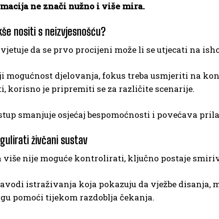
macija ne znači nužno i više mira.
kše nositi s neizvjesnošću?
vjetuje da se prvo procijeni može li se utjecati na isho
i mogućnost djelovanja, fokus treba usmjeriti na ko
, korisno je pripremiti se za različite scenarije.
tup smanjuje osjećaj bespomoćnosti i povećava prila
gulirati živčani sustav
 više nije moguće kontrolirati, ključno postaje smir
avodi istraživanja koja pokazuju da vježbe disanja, me
gu pomoći tijekom razdoblja čekanja.