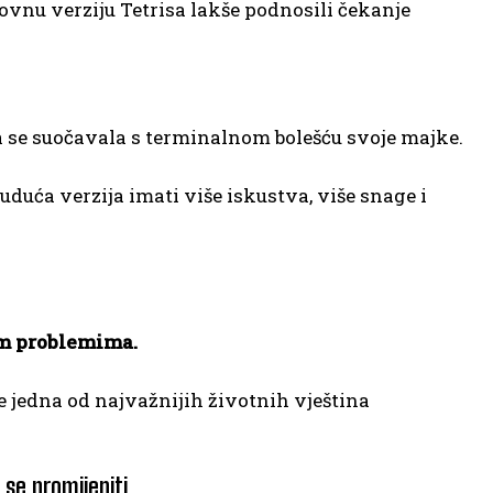
azovnu verziju Tetrisa lakše podnosili čekanje
ja se suočavala s terminalnom bolešću svoje majke.
buduća verzija imati više iskustva, više snage i
im problemima.
 jedna od najvažnijih životnih vještina
 se promijeniti