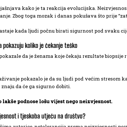
bjašnjava kako je ta reakcija evolucijska. Neizvjesno
anje. Zbog toga mozak i danas pokušava što prije “zat
staje kada ljudi počnu birati sigurnost pod svaku cijen
ja pokazuju koliko je čekanje teško
 pokazale da je ženama koje čekaju rezultate biopsije 
aživanje pokazalo je da su ljudi pod većim stresom ka
znaju da će ga sigurno dobiti.
o lakše podnose lošu vijest nego neizvjesnost.
jesnost i tjeskoba utječu na društvo?
ečima autorice, netolerancija prema neizvjesnosti p