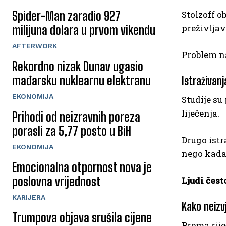
Spider-Man zaradio 927
Stolzoff o
preživljav
milijuna dolara u prvom vikendu
AFTERWORK
Problem na
Rekordno nizak Dunav ugasio
mađarsku nuklearnu elektranu
Istraživan
EKONOMIJA
Studije su
liječenja.
Prihodi od neizravnih poreza
porasli za 5,77 posto u BiH
Drugo istr
EKONOMIJA
nego kada 
Emocionalna otpornost nova je
poslovna vrijednost
Ljudi čest
KARIJERA
Kako neizv
Trumpova objava srušila cijene
Prema rij