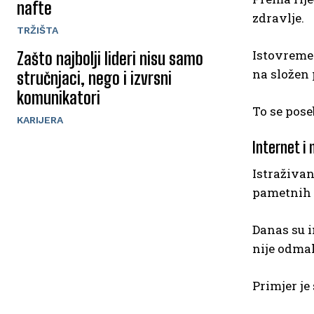
nafte
zdravlje.
TRŽIŠTA
Istovremen
Zašto najbolji lideri nisu samo
na složen 
stručnjaci, nego i izvrsni
komunikatori
To se pose
KARIJERA
Internet i
Istraživan
pametnih 
Danas su i
nije odma
Primjer j