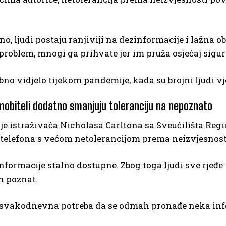
o, ljudi postaju ranjiviji na dezinformacije i lažna
problem, mnogi ga prihvate jer im pruža osjećaj sigur
bno vidjelo tijekom pandemije, kada su brojni ljudi v
 mobiteli dodatno smanjuju toleranciju na nepoznato
je istraživača Nicholasa Carltona sa Sveučilišta Regin
telefona s većom netolerancijom prema neizvjesnost
nformacije stalno dostupne. Zbog toga ljudi sve rjeđe
h poznat.
e svakodnevna potreba da se odmah pronađe neka inf