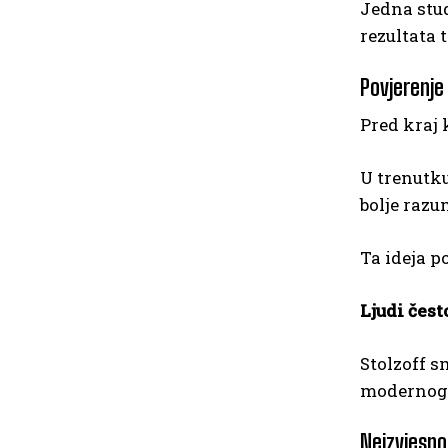
Jedna stud
rezultata t
Povjerenje
Pred kraj 
U trenutku
bolje razu
Ta ideja p
Ljudi čes
Stolzoff s
modernog 
Neizvjesno