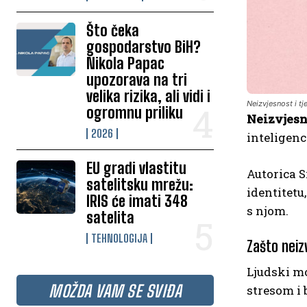
Što čeka
gospodarstvo BiH?
Nikola Papac
upozorava na tri
velika rizika, ali vidi i
Neizvjesnost i tj
ogromnu priliku
Neizvjesn
2026
inteligenc
EU gradi vlastitu
Autorica S
satelitsku mrežu:
identitetu
IRIS će imati 348
s njom.
satelita
TEHNOLOGIJA
Zašto neiz
Ljudski mo
MOŽDA VAM SE SVIĐA
stresom i 