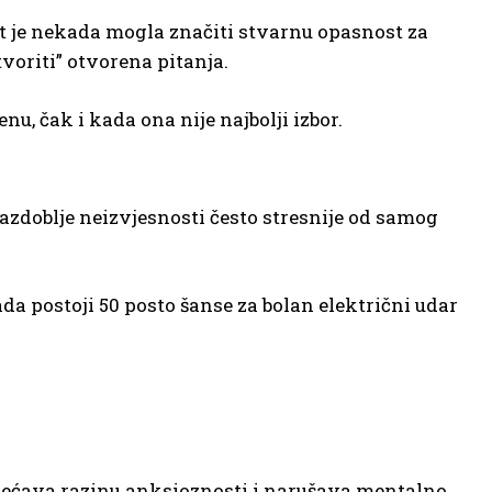
st je nekada mogla značiti stvarnu opasnost za
voriti” otvorena pitanja.
u, čak i kada ona nije najbolji izbor.
razdoblje neizvjesnosti često stresnije od samog
da postoji 50 posto šanse za bolan električni udar
ovećava razinu anksioznosti i narušava mentalno