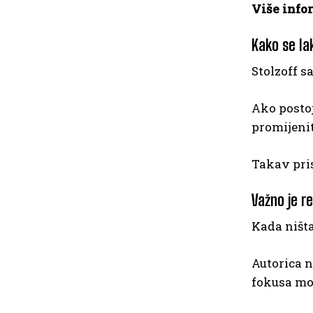
Više infor
Kako se la
Stolzoff sa
Ako postoj
promijeniti
Takav pris
Važno je re
Kada ništa
Autorica n
fokusa mo