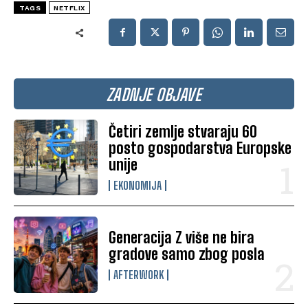
TAGS
NETFLIX
ZADNJE OBJAVE
Četiri zemlje stvaraju 60
posto gospodarstva Europske
unije
EKONOMIJA
Generacija Z više ne bira
gradove samo zbog posla
AFTERWORK