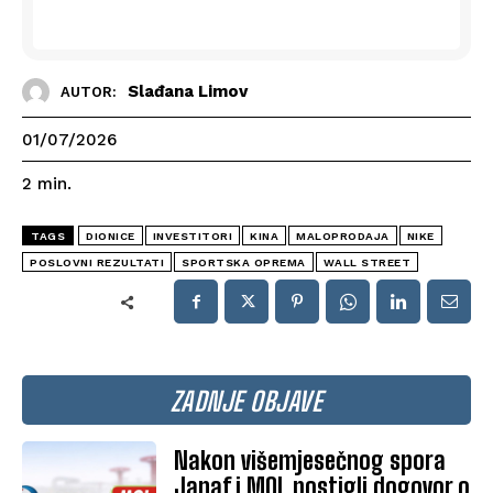
Slađana Limov
AUTOR:
01/07/2026
2
min.
TAGS
DIONICE
INVESTITORI
KINA
MALOPRODAJA
NIKE
POSLOVNI REZULTATI
SPORTSKA OPREMA
WALL STREET
ZADNJE OBJAVE
Nakon višemjesečnog spora
Janaf i MOL postigli dogovor o