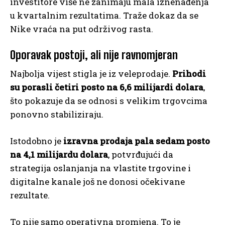
investitore više ne zanimaju mala iznenađenja
u kvartalnim rezultatima. Traže dokaz da se
Nike vraća na put održivog rasta.
Oporavak postoji, ali nije ravnomjeran
Najbolja vijest stigla je iz veleprodaje.
Prihodi
su porasli četiri posto na 6,6 milijardi dolara
,
što pokazuje da se odnosi s velikim trgovcima
ponovno stabiliziraju.
Istodobno je
izravna prodaja pala sedam posto
na 4,1 milijardu dolara
, potvrđujući da
strategija oslanjanja na vlastite trgovine i
digitalne kanale još ne donosi očekivane
rezultate.
To nije samo operativna promjena. To je