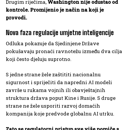
Drugim riječima,
Washington nije odustao od
kontrole. Promijenio je način na koji je
provodi.
Nova faza regulacije umjetne inteligencije
Odluka pokazuje da Sjedinjene Države
pokušavaju pronaći ravnotežu između dva cilja
koji često djeluju suprotno.
S jedne strane žele zaštititi nacionalnu
sigurnost i spriječiti da napredni AI modeli
završe u rukama vojnih ili obavještajnih
struktura država poput Kine i Rusije. S druge
strane ne žele usporiti razvoj domaćih
kompanija koje predvode globalnu AI utrku.
Zato se regulatorni pristup sve više pomiče s