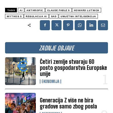
TAGS
AI
ANTHROPIC
CLAUDE FABLE 5
HOWARD LUTNICK
MYTHOS 5
REGULACIJA AI
SAD
UMJETNA INTELIGENCIJA
ZADNJE OBJAVE
Četiri zemlje stvaraju 60
posto gospodarstva Europske
unije
EKONOMIJA
Generacija Z više ne bira
gradove samo zbog posla