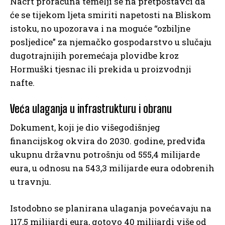
Nacrt proračuna temelji se na pretpostavci da
će se tijekom ljeta smiriti napetosti na Bliskom
istoku, no upozorava i na moguće “ozbiljne
posljedice” za njemačko gospodarstvo u slučaju
dugotrajnijih poremećaja plovidbe kroz
Hormuški tjesnac ili prekida u proizvodnji
nafte.
Veća ulaganja u infrastrukturu i obranu
Dokument, koji je dio višegodišnjeg
financijskog okvira do 2030. godine, predviđa
ukupnu državnu potrošnju od 555,4 milijarde
eura, u odnosu na 543,3 milijarde eura odobrenih
u travnju.
Istodobno se planirana ulaganja povećavaju na
117,5 milijardi eura, gotovo 40 milijardi više od