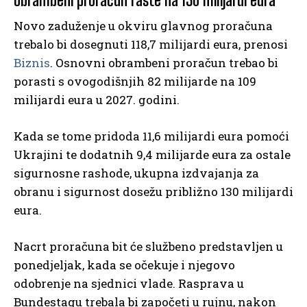
Obrambeni proračun raste na 130 milijardi eura
Novo zaduženje u okviru glavnog proračuna
trebalo bi dosegnuti 118,7 milijardi eura, prenosi
Biznis
. Osnovni obrambeni proračun trebao bi
porasti s ovogodišnjih 82 milijarde na 109
milijardi eura u 2027. godini.
Kada se tome pridoda 11,6 milijardi eura pomoći
Ukrajini te dodatnih 9,4 milijarde eura za ostale
sigurnosne rashode, ukupna izdvajanja za
obranu i sigurnost dosežu približno 130 milijardi
eura.
Nacrt proračuna bit će službeno predstavljen u
ponedjeljak, kada se očekuje i njegovo
odobrenje na sjednici vlade. Rasprava u
Bundestagu trebala bi započeti u rujnu, nakon