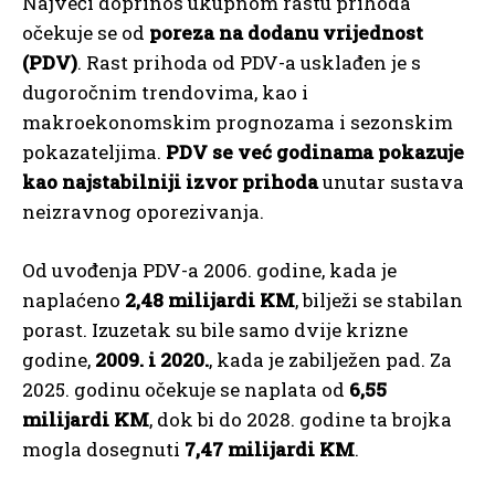
Najveći doprinos ukupnom rastu prihoda
očekuje se od
poreza na dodanu vrijednost
(PDV)
. Rast prihoda od PDV-a usklađen je s
dugoročnim trendovima, kao i
makroekonomskim prognozama i sezonskim
pokazateljima.
PDV se već godinama pokazuje
kao najstabilniji izvor prihoda
unutar sustava
neizravnog oporezivanja.
Od uvođenja PDV-a 2006. godine, kada je
naplaćeno
2,48 milijardi KM
, bilježi se stabilan
porast. Izuzetak su bile samo dvije krizne
godine,
2009. i 2020.
, kada je zabilježen pad. Za
2025. godinu očekuje se naplata od
6,55
milijardi KM
, dok bi do 2028. godine ta brojka
mogla dosegnuti
7,47 milijardi KM
.