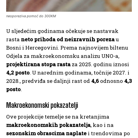
neoporeziva pomoć do 300KM
U sljedećim godinama očekuje se nastavak
rasta
neto prihoda od neizravnih poreza
u
Bosni i Hercegovini. Prema najnovijem biltenu
Odjela za makroekonomsku analizu UNO-a,
projektirana stopa rasta
za 2025. godinu iznosi
4,2 posto
. U narednim godinama, točnije 2027. i
2028., predviđa se daljnji rast od
4,6
odnosno
4,3
posto
.
Makroekonomski pokazatelji
Ove projekcije temelje se na kretanjima
makroekonomskih pokazatelja
, kao i na
sezonskim obrascima naplate
i trendovima po