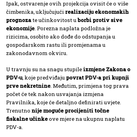
Ipak, ostvarenje ovih projekcija ovisit će o više
čimbenika, uključujući
realizaciju ekonomskih
prognoza
te učinkovitost u
borbi protiv sive
ekonomije
. Porezna naplata podložna je
rizicima, osobito ako dođe do odstupanja u
gospodarskom rastu ili promjenama u
zakonodavnom okviru.
U travnju su na snagu stupile
izmjene Zakona o
PDV-u
, koje predviđaju
povrat PDV-a pri kupnji
prve nekretnine
. Međutim, primjena tog prava
počet će tek nakon usvajanja izmjena
Pravilnika, koje će detaljno definirati uvjete.
Trenutno
nije moguće procijeniti točne
fiskalne učinke
ove mjere na ukupnu naplatu
PDV-a.