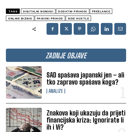
TAGS
DIGITALNI NOMADI
DODATNI PRIHODI
FREELANCE
ONLINE BIZNIS
PASIVNI PRIHOD
SIDE HUSTLE
ZADNJE OBJAVE
SAD spašava japanski jen – ali
tko zapravo spašava koga?
ANALIZE
Znakova koji ukazuju da prijeti
financijska kriza: Ignorirate li
ih i Vi?