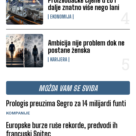
Proizvođačke cijene u EU i
dalje znatno više nego lani
EKONOMIJA
Ambicija nije problem dok ne
postane ženska
KARIJERA
MOŽDA VAM SE SVIĐA
Prologis preuzima Segro za 14 milijardi funti
KOMPANIJE
Europske burze ruše rekorde, predvodi ih
francuski Soitec