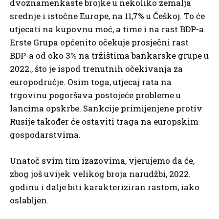
dvoznamenkaste brojke u nekoliko zemalja
srednje i istočne Europe, na 11,7% u Češkoj. To će
utjecati na kupovnu moć, a time i na rast BDP-a.
Erste Grupa općenito očekuje prosječni rast
BDP-a od oko 3% na tržištima bankarske grupe u
2022., što je ispod trenutnih očekivanja za
europodručje. Osim toga, utjecaj rata na
trgovinu pogoršava postojeće probleme u
lancima opskrbe. Sankcije primijenjene protiv
Rusije također će ostaviti traga na europskim
gospodarstvima.
Unatoč svim tim izazovima, vjerujemo da će,
zbog još uvijek velikog broja narudžbi, 2022.
godinu i dalje biti karakteriziran rastom, iako
oslabljen.