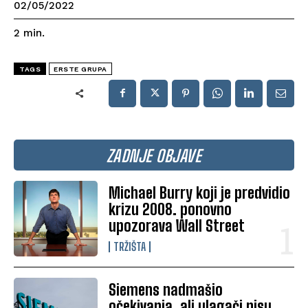
02/05/2022
2
min.
TAGS
ERSTE GRUPA
ZADNJE OBJAVE
Michael Burry koji je predvidio
krizu 2008. ponovno
upozorava Wall Street
TRŽIŠTA
Siemens nadmašio
očekivanja, ali ulagači nisu