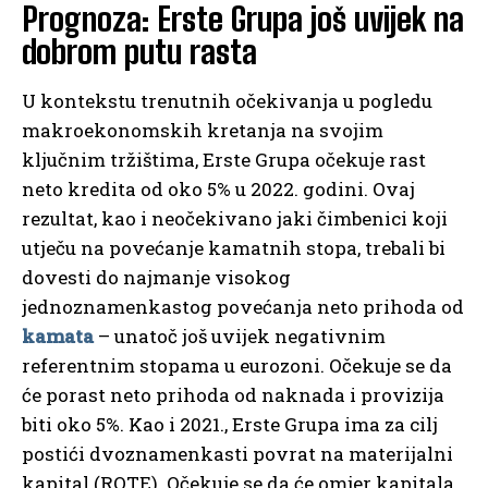
Prognoza: Erste Grupa još uvijek na
dobrom putu rasta
U kontekstu trenutnih očekivanja u pogledu
makroekonomskih kretanja na svojim
ključnim tržištima, Erste Grupa očekuje rast
neto kredita od oko 5% u 2022. godini. Ovaj
rezultat, kao i neočekivano jaki čimbenici koji
utječu na povećanje kamatnih stopa, trebali bi
dovesti do najmanje visokog
jednoznamenkastog povećanja neto prihoda od
kamata
– unatoč još uvijek negativnim
referentnim stopama u eurozoni. Očekuje se da
će porast neto prihoda od naknada i provizija
biti oko 5%. Kao i 2021., Erste Grupa ima za cilj
postići dvoznamenkasti povrat na materijalni
kapital (ROTE). Očekuje se da će omjer kapitala