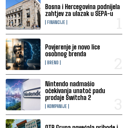
Bosna i Hercegovina podnijela
zahtjev za ulazak u SEPA-u
FINANCIJE
Povjerenje je novo lice
osobnog brenda
BREND
Nintendo nadmašio
očekivanja unatoč padu
prodaje Switcha 2
KOMPANIJE
OTP Grupa povećala prihode i