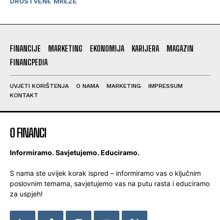
DRUŠTVENE MREŽE
FINANCIJE
MARKETING
EKONOMIJA
KARIJERA
MAGAZIN
FINANCPEDIA
UVJETI KORIŠTENJA
O NAMA
MARKETING
IMPRESSUM
KONTAKT
O FINANCI
Informiramo. Savjetujemo. Educiramo.
S nama ste uvijek korak ispred – informiramo vas o ključnim
poslovnim temama, savjetujemo vas na putu rasta i educiramo
za uspjeh!