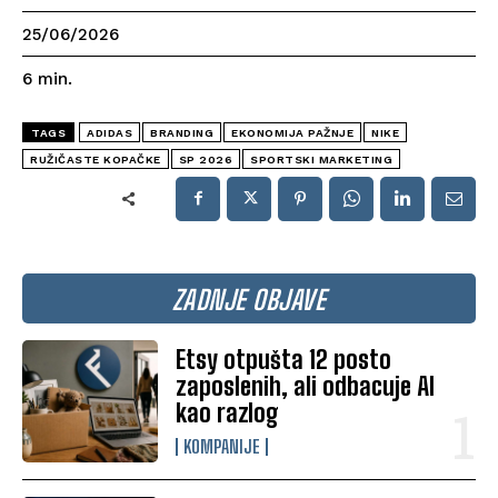
25/06/2026
6
min.
TAGS
ADIDAS
BRANDING
EKONOMIJA PAŽNJE
NIKE
RUŽIČASTE KOPAČKE
SP 2026
SPORTSKI MARKETING
ZADNJE OBJAVE
Etsy otpušta 12 posto
zaposlenih, ali odbacuje AI
kao razlog
KOMPANIJE