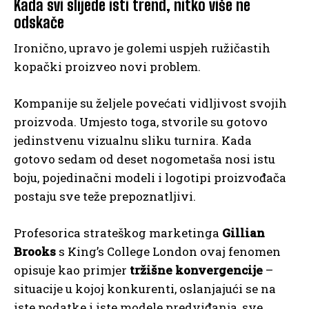
Kada svi slijede isti trend, nitko više ne
odskače
Ironično, upravo je golemi uspjeh ružičastih
kopački proizveo novi problem.
Kompanije su željele povećati vidljivost svojih
proizvoda. Umjesto toga, stvorile su gotovo
jedinstvenu vizualnu sliku turnira. Kada
gotovo sedam od deset nogometaša nosi istu
boju, pojedinačni modeli i logotipi proizvođača
postaju sve teže prepoznatljivi.
Profesorica strateškog marketinga
Gillian
Brooks
s King’s College London ovaj fenomen
opisuje kao primjer
tržišne konvergencije
–
situacije u kojoj konkurenti, oslanjajući se na
iste podatke i iste modele predviđanja, sve