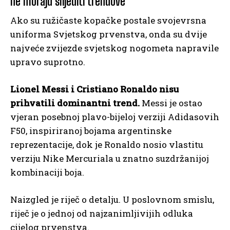
ne moraju slijediti trendove
Ako su ružičaste kopačke postale svojevrsna
uniforma Svjetskog prvenstva, onda su dvije
najveće zvijezde svjetskog nogometa napravile
upravo suprotno.
Lionel Messi i Cristiano Ronaldo nisu
prihvatili dominantni trend.
Messi je ostao
vjeran posebnoj plavo-bijeloj verziji Adidasovih
F50, inspiriranoj bojama argentinske
reprezentacije, dok je Ronaldo nosio vlastitu
verziju Nike Mercuriala u znatno suzdržanijoj
kombinaciji boja.
Naizgled je riječ o detalju. U poslovnom smislu,
riječ je o jednoj od najzanimljivijih odluka
cijelog prvenstva.