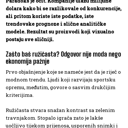
Paradoks je očit. Kompanije ulažu milijune
dolara kako bi se razlikovale od konkurencije,
ali pritom koriste iste podatke, iste
trendovske prognoze i slične analitičke
modele. Rezultat su proizvodi koji vizualno
postaju sve sličniji.
Zašto baš ružičasta? Odgovor nije moda nego
ekonomija pažnje
Prvo objašnjenje koje se nameće jest da je riječ o
modnom trendu. Ljudi koji razvijaju sportsku
opremu, međutim, govore o sasvim drukčijim
kriterijima.
Ružičasta stvara snažan kontrast sa zelenim
travnjakom. Stopalo igrača zato je lakše
uočljivo tijekom prijenosa, usporenih snimki i