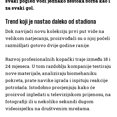
svaki pogled vodi jednako žestoka borba kao i
za svaki gol.
Trend koji je nastao daleko od stadiona
Dok navijači novu kolekciju prvi put vide na
velikom natjecanju, proizvođači su o njoj počeli
razmišljati gotovo dvije godine ranije.
Razvoj profesionalnih kopački traje između 18 i
24 mjeseca. U tom razdoblju kompanije testiraju
nove materijale, analiziraju biomehaniku
pokreta, prate navike igrača i ispituju reakcije
potrošača. Istodobno procjenjuju kako će
proizvod izgledati u televizijskom prijenosu, na
fotografiji ili u nekoliko sekundi dugom
videoisječku na društvenim mrežama.