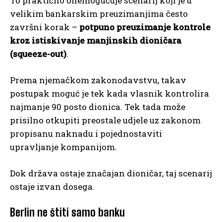
To praktično onemogućuje scenarij koji je u
velikim bankarskim preuzimanjima često
završni korak –
potpuno preuzimanje kontrole
kroz istiskivanje manjinskih dioničara
(squeeze-out)
.
Prema njemačkom zakonodavstvu, takav
postupak moguć je tek kada vlasnik kontrolira
najmanje 90 posto dionica. Tek tada može
prisilno otkupiti preostale udjele uz zakonom
propisanu naknadu i pojednostaviti
upravljanje kompanijom.
Dok država ostaje značajan dioničar, taj scenarij
ostaje izvan dosega.
Berlin ne štiti samo banku