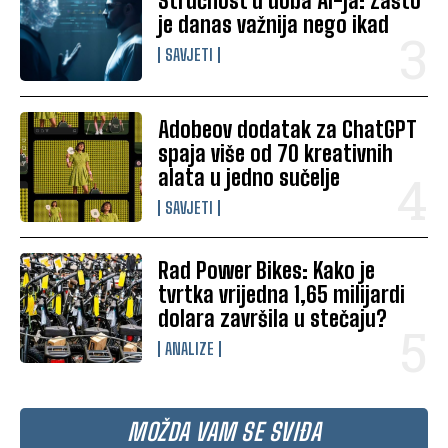
Stručnost u doba AI-ja: Zašto
je danas važnija nego ikad
SAVJETI
Adobeov dodatak za ChatGPT
spaja više od 70 kreativnih
alata u jedno sučelje
SAVJETI
Rad Power Bikes: Kako je
tvrtka vrijedna 1,65 milijardi
dolara završila u stečaju?
ANALIZE
MOŽDA VAM SE SVIĐA