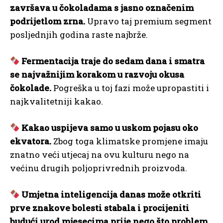
završava u čokoladama s jasno označenim
podrijetlom zrna.
Upravo taj premium segment
posljednjih godina raste najbrže.
Fermentacija traje do sedam dana i smatra
se najvažnijim korakom u razvoju okusa
čokolade.
Pogreška u toj fazi može upropastiti i
najkvalitetniji kakao.
Kakao uspijeva samo u uskom pojasu oko
ekvatora.
Zbog toga klimatske promjene imaju
znatno veći utjecaj na ovu kulturu nego na
većinu drugih poljoprivrednih proizvoda.
Umjetna inteligencija danas može otkriti
prve znakove bolesti stabala i procijeniti
budući urod mjesecima prije nego što problem