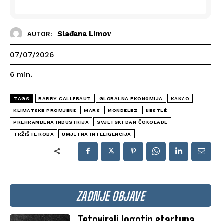
Slađana Limov
AUTOR:
07/07/2026
6
min.
TAGS
BARRY CALLEBAUT
GLOBALNA EKONOMIJA
KAKAO
KLIMATSKE PROMJENE
MARS
MONDELĒZ
NESTLÉ
PREHRAMBENA INDUSTRIJA
SVJETSKI DAN ČOKOLADE
TRŽIŠTE ROBA
UMJETNA INTELIGENCIJA
ZADNJE OBJAVE
Tetovirali logotip startupa