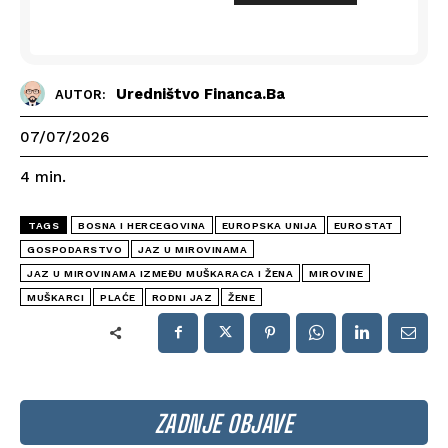
Uredništvo Financa.ba
AUTOR:
07/07/2026
4
min.
TAGS
BOSNA I HERCEGOVINA
EUROPSKA UNIJA
EUROSTAT
GOSPODARSTVO
JAZ U MIROVINAMA
JAZ U MIROVINAMA IZMEĐU MUŠKARACA I ŽENA
MIROVINE
MUŠKARCI
PLAĆE
RODNI JAZ
ŽENE
ZADNJE OBJAVE