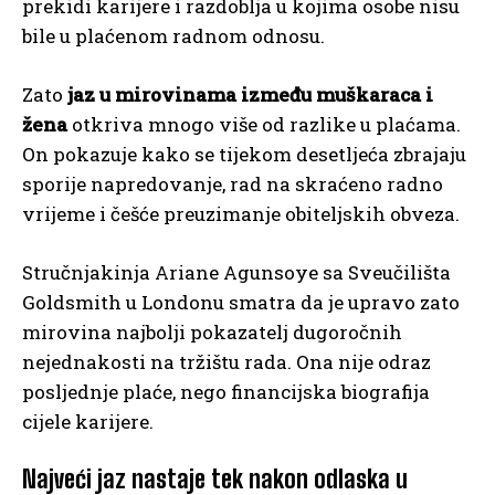
prekidi karijere i razdoblja u kojima osobe nisu
bile u plaćenom radnom odnosu.
Zato
jaz u mirovinama između muškaraca i
žena
otkriva mnogo više od razlike u plaćama.
On pokazuje kako se tijekom desetljeća zbrajaju
sporije napredovanje, rad na skraćeno radno
vrijeme i češće preuzimanje obiteljskih obveza.
Stručnjakinja Ariane Agunsoye sa Sveučilišta
Goldsmith u Londonu smatra da je upravo zato
mirovina najbolji pokazatelj dugoročnih
nejednakosti na tržištu rada. Ona nije odraz
posljednje plaće, nego financijska biografija
cijele karijere.
Najveći jaz nastaje tek nakon odlaska u