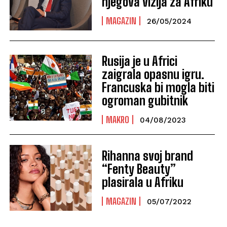
njegova vizija za Afriku
MAGAZIN
26/05/2024
Rusija je u Africi
zaigrala opasnu igru.
Francuska bi mogla biti
ogroman gubitnik
MAKRO
04/08/2023
Rihanna svoj brand
“Fenty Beauty”
plasirala u Afriku
MAGAZIN
05/07/2022