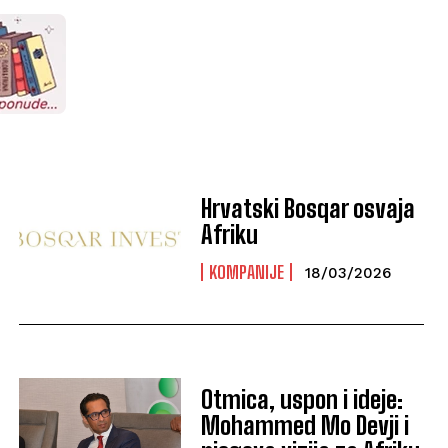
Hrvatski Bosqar osvaja
Afriku
KOMPANIJE
18/03/2026
Otmica, uspon i ideje:
Mohammed Mo Devji i