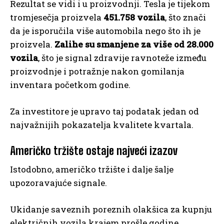
Rezultat se vidi i u proizvodnji. Tesla je tijekom
tromjesečja proizvela
451.758 vozila
, što znači
da je isporučila više automobila nego što ih je
proizvela.
Zalihe su smanjene za više od 28.000
vozila
, što je signal zdravije ravnoteže između
proizvodnje i potražnje nakon gomilanja
inventara početkom godine.
Za investitore je upravo taj podatak jedan od
najvažnijih pokazatelja kvalitete kvartala.
Američko tržište ostaje najveći izazov
Istodobno, američko tržište i dalje šalje
upozoravajuće signale.
Ukidanje saveznih poreznih olakšica za kupnju
električnih vozila krajem prošle godine