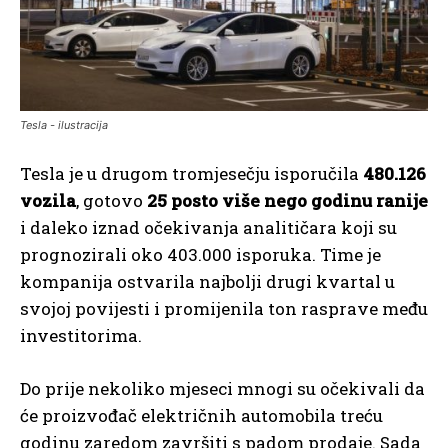
Tesla - ilustracija
Tesla je u drugom tromjesečju isporučila
480.126
vozila
, gotovo
25 posto više nego godinu ranije
i daleko iznad očekivanja analitičara koji su
prognozirali oko 403.000 isporuka. Time je
kompanija ostvarila najbolji drugi kvartal u
svojoj povijesti i promijenila ton rasprave među
investitorima.
Do prije nekoliko mjeseci mnogi su očekivali da
će proizvođač električnih automobila treću
godinu zaredom završiti s padom prodaje. Sada