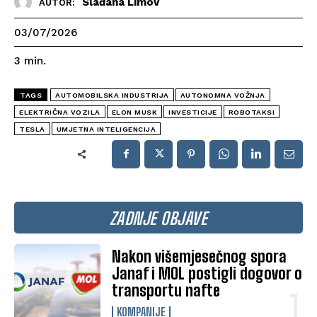
Slađana Limov
AUTOR:
03/07/2026
3
min.
TAGS
AUTOMOBILSKA INDUSTRIJA
AUTONOMNA VOŽNJA
ELEKTRIČNA VOZILA
ELON MUSK
INVESTICIJE
ROBOTAKSI
TESLA
UMJETNA INTELIGENCIJA
ZADNJE OBJAVE
Nakon višemjesečnog spora
Janaf i MOL postigli dogovor o
transportu nafte
KOMPANIJE